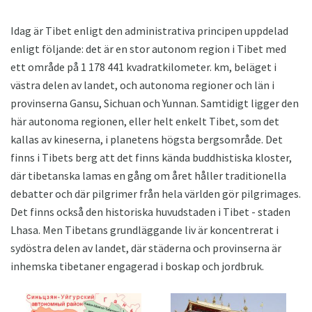
Idag är Tibet enligt den administrativa principen uppdelad
enligt följande: det är en stor autonom region i Tibet med
ett område på 1 178 441 kvadratkilometer. km, beläget i
västra delen av landet, och autonoma regioner och län i
provinserna Gansu, Sichuan och Yunnan. Samtidigt ligger den
här autonoma regionen, eller helt enkelt Tibet, som det
kallas av kineserna, i planetens högsta bergsområde. Det
finns i Tibets berg att det finns kända buddhistiska kloster,
där tibetanska lamas en gång om året håller traditionella
debatter och där pilgrimer från hela världen gör pilgrimages.
Det finns också den historiska huvudstaden i Tibet - staden
Lhasa. Men Tibetans grundläggande liv är koncentrerat i
sydöstra delen av landet, där städerna och provinserna är
inhemska tibetaner engagerad i boskap och jordbruk.