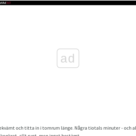
ad
bekvämt och titta in i tomrum länge. Några tiotals minuter - och a
konkret, allt runt, men inget bestämt.