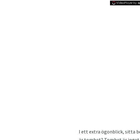
I ett extra ögonblick, sitta 
är tomhet? Tomhet är inget 