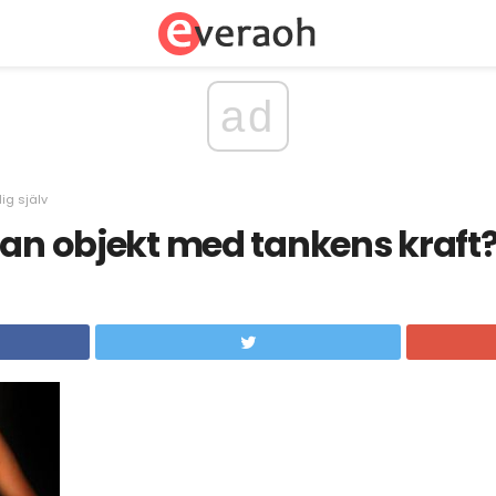
ad
ig själv
man objekt med tankens kraft