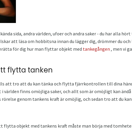
okända sida, andra världen, ufoer och andra saker - du har alla hört 
älskar att läsa om hobbitsna innan du lägger dig, drömmer du och
erätta för dig hur man flyttar objekt med
tankegången
, men vi g
tt flytta tanken
alls att tro att du kan tänka och flytta fjärrkontrollen till dina 
t i världen finns omöjliga saker, och allt som är omöjligt kan ändå
s rörelse genom tankens kraft är omöjlig, och sedan tro att du kan
tt flytta objekt med tankens kraft måste man börja med tomheten