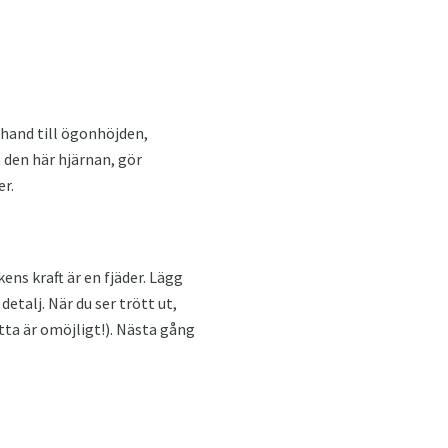
 hand till ögonhöjden,
å den här hjärnan, gör
r.
ns kraft är en fjäder. Lägg
detalj. När du ser trött ut,
etta är omöjligt!). Nästa gång