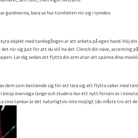
ttar gardinerna, bara se hur tomheten rör sig i rymden.
styra objekt med tankegången är att arbeta på egen hand. Höj din
det rör sig just för att du vill ha det. Clench din näve, accenting p
en. Lär dig sedan att flytta din arm utan att spänna dina muskle
av dem som bestämde sig för att lära sig att flytta saker med tanke
h börja överväga länge och studera hur ett nytt förvärv är i minsta 
tta sina tankar är det naturligtvis inte möjligt (du måste tro att d