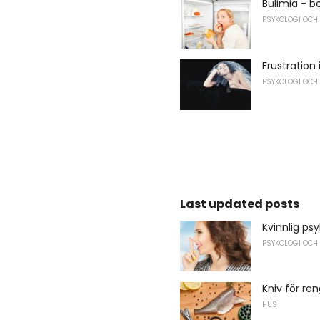
Bulimia - b
PSYKOLOGI OCH
Frustration
PSYKOLOGI OCH
Last updated posts
Kvinnlig psy
PSYKOLOGI OCH
Kniv för ren
HUS