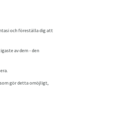
tasi och föreställa dig att
tigaste av dem - den
era.
 som gör detta omöjligt,