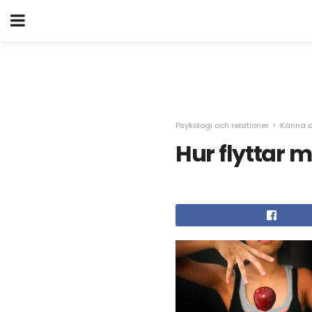
Psykologi och relationer
Känna d
Hur flyttar 