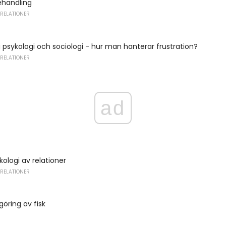
ehandling
 RELATIONER
 i psykologi och sociologi - hur man hanterar frustration?
 RELATIONER
ad
kologi av relationer
 RELATIONER
göring av fisk