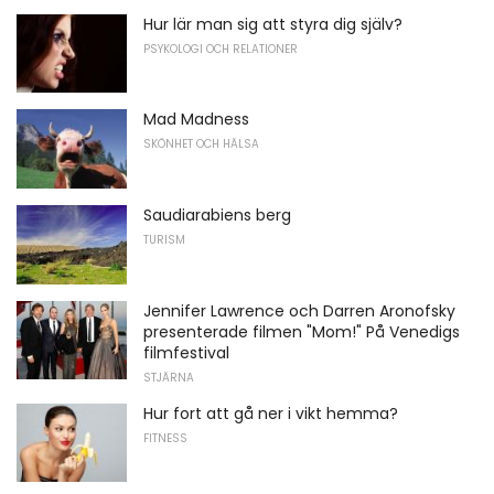
Hur lär man sig att styra dig själv?
PSYKOLOGI OCH RELATIONER
Mad Madness
SKÖNHET OCH HÄLSA
Saudiarabiens berg
TURISM
Jennifer Lawrence och Darren Aronofsky
presenterade filmen "Mom!" På Venedigs
filmfestival
STJÄRNA
Hur fort att gå ner i vikt hemma?
FITNESS