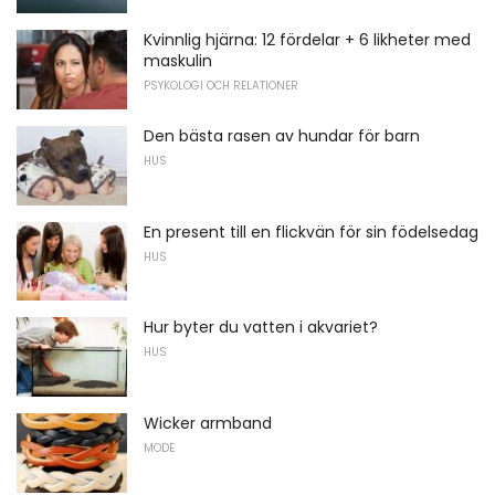
Kvinnlig hjärna: 12 fördelar + 6 likheter med
maskulin
PSYKOLOGI OCH RELATIONER
Den bästa rasen av hundar för barn
HUS
En present till en flickvän för sin födelsedag
HUS
Hur byter du vatten i akvariet?
HUS
Wicker armband
MODE