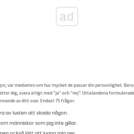
ad
rågor, var medveten om hur mycket de passar din personlighet. Be
tter dig, svara ärligt med "ja" och "nej". Uttalandena formulerades
nande av ditt svar. Endast 75 frågor.
ara av lusten att skada någon.
e om människor som jag inte gillar.
, men också lätt att lugna mig ner.