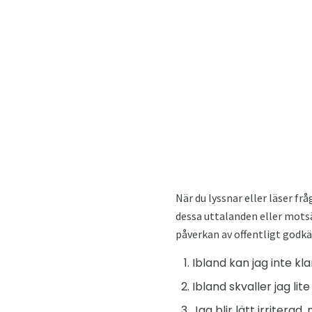
När du lyssnar eller läser f
dessa uttalanden eller motsä
påverkan av offentligt godkän
Ibland kan jag inte kl
Ibland skvaller jag lit
Jag blir lätt irriterad