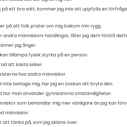
på ett bra sätt, kommer jag inte att uppfylla en förfrågan.
ker på att folk pratar om mig bakom min rygg.
 andra människors handlingar, låter jag dem förstå dett
änner jag ånger.
 kan tillämpa fysisk styrka på en person.
terad att kasta saker.
 bristerna hos andra människor.
l inte behaga mig, har jag en önskan att bryta den.
tid hur man använder gynnsamma omständigheter.
nniskor som behandlar mig mer vänligare än jag kan för
med människor.
 att tänka på, som jag skäms över.