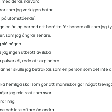
ig med deras närvaro.
kor som jag verkligen hatar.
rig på utomstående".
galen är jag beredd att berätta för honom allt som jag 
ker, som jag ångrar senare.
g slå någon.
 jag ingen utbrott av ilska.
 pulverkål, redo att explodera.
känner skulle jag betraktas som en person som det inte 
ilka hemliga skäl som gör att människor gör något trevligt
öjer jag min röst som svar.
rar mig.
e och inte oftare än andra.