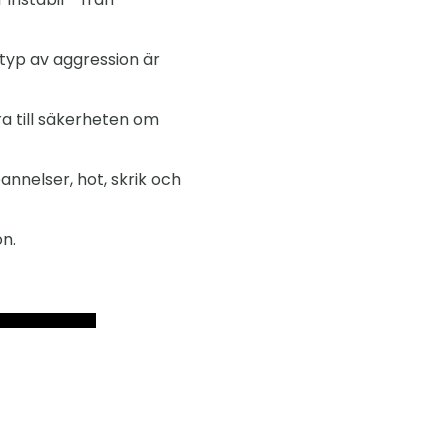
typ av aggression är
ra till säkerheten om
nnelser, hot, skrik och
n.