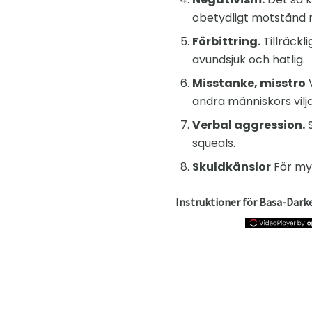
obetydligt motstånd mo
Förbittring.
Tillräckl
avundsjuk och hatlig.
Misstanke, misstro
V
andra människors vilj
Verbal aggression.
S
squeals.
Skuldkänslor
För myc
Instruktioner för Basa-Dark