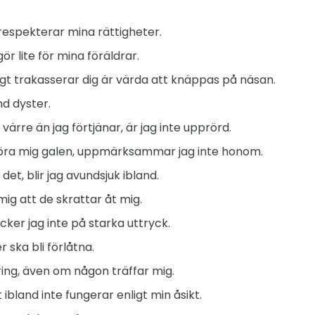
respekterar mina rättigheter.
ör lite för mina föräldrar.
t trakasserar dig är värda att knäppas på näsan.
nd dyster.
ärre än jag förtjänar, är jag inte upprörd.
öra mig galen, uppmärksammar jag inte honom.
det, blir jag avundsjuk ibland.
mig att de skrattar åt mig.
cker jag inte på starka uttryck.
r ska bli förlåtna.
ring, även om någon träffar mig.
 ibland inte fungerar enligt min åsikt.