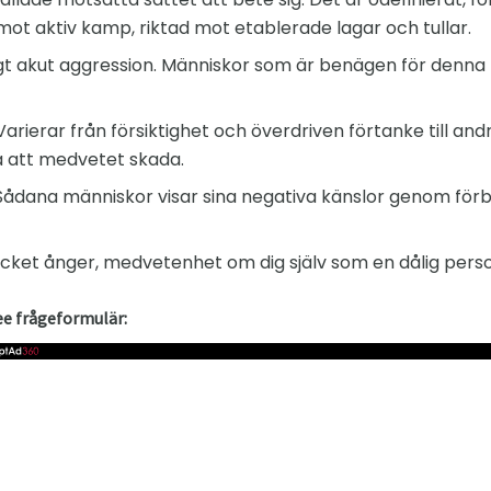
t aktiv kamp, ​​riktad mot etablerade lagar och tullar.
igt akut aggression. Människor som är benägen för denna 
arierar från försiktighet och överdriven förtanke till and
a att medvetet skada.
ådana människor visar sina negativa känslor genom förba
ket ånger, medvetenhet om dig själv som en dålig perso
ee frågeformulär: