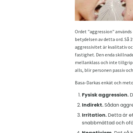
Ordet "aggression" används o
betydelsen av detta ord. Så 1
aggressivitet är kvalitativ o
fastighet. Den enda skillnade
mellanklass och inte tillgrip
alls, blir personen passiv och
Basa-Darkas enkät och metod
Fysisk aggression.
D
Indirekt.
Sådan aggres
Irritation.
Detta är et
snabbmättad och of
Negativism.
Det så ka