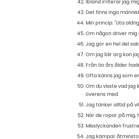
Ibland irriterar jag m
Det finns inga männis
Min princip: "Lita ald
Om någon driver mig 
Jag gör en hel del sa
Om jag blir arg kan ja
Från tio års ålder hade
Ofta känns jag som en
Om du visste vad jag 
överens med.
Jag tänker alltid på v
När de ropar på mig, h
Misslyckanden frustre
Jag kämpar åtminston