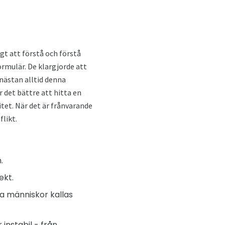
gt att förstå och förstå
ormulär. De klargjorde att
 nästan alltid denna
r det bättre att hitta en
itet. När det är frånvarande
flikt.
.
ekt.
na människor kallas
 instabil - från