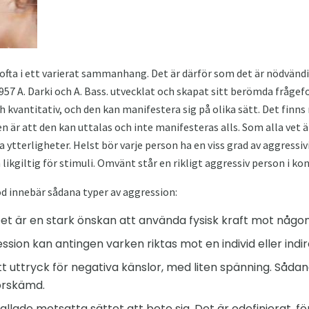
fta i ett varierat sammanhang. Det är därför som det är nödvändi
957 A. Darki och A. Bass. utvecklat och skapat sitt berömda frågef
ch kvantitativ, och den kan manifestera sig på olika sätt. Det finns
n är att den kan uttalas och inte manifesteras alls. Som alla vet ä
a ytterligheter. Helst bör varje person ha en viss grad av aggressiv
 likgiltig för stimuli. Omvänt står en rikligt aggressiv person i kon
 innebär sådana typer av aggression:
et är en stark önskan att använda fysisk kraft mot någon
sion kan antingen varken riktas mot en individ eller indir
t uttryck för negativa känslor, med liten spänning. Såda
örskämd.
llade motsatta sättet att bete sig. Det är odefinierat, för