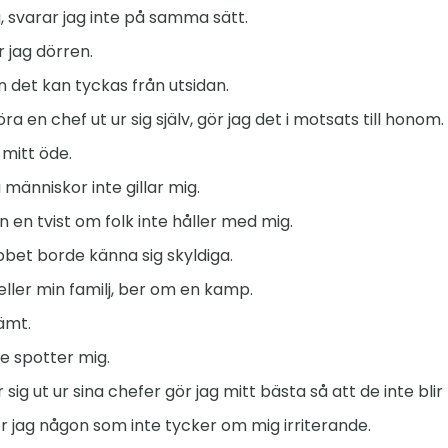
 svarar jag inte på samma sätt.
r jag dörren.
n det kan tyckas från utsidan.
 en chef ut ur sig själv, gör jag det i motsats till honom.
 mitt öde.
människor inte gillar mig.
n en tvist om folk inte håller med mig.
bbet borde känna sig skyldiga.
ler min familj, ber om en kamp.
ämt.
de spotter mig.
ig ut ur sina chefer gör jag mitt bästa så att de inte blir 
r jag någon som inte tycker om mig irriterande.