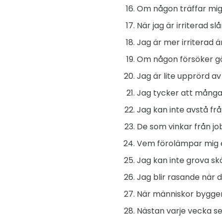
Om någon träffar mig,
När jag är irriterad slå
Jag är mer irriterad ä
Om någon försöker göra
Jag är lite upprörd av
Jag tycker att många 
Jag kan inte avstå frå
De som vinkar från jo
Vem förolämpar mig el
Jag kan inte grova sk
Jag blir rasande när 
När människor bygger s
Nästan varje vecka se