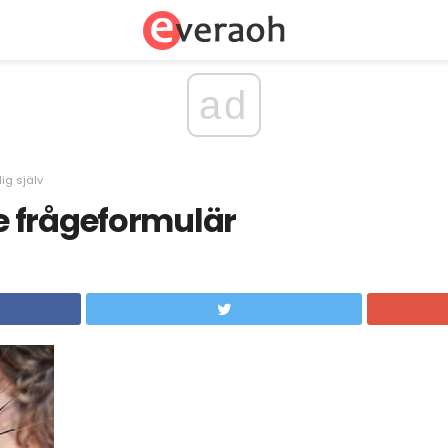
ad
ig själv
 frågeformulär