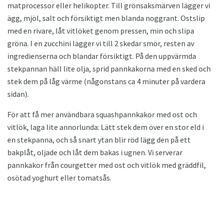
matprocessor eller helikopter. Till grönsaksmärven lägger vi
ägg, mjöl, salt och försiktigt men blanda noggrant. Ostslip
med en rivare, låt vitlöket genom pressen, min och slipa
gröna. I en zucchini lägger vi till 2 skedar smör, resten av
ingredienserna och blandar försiktigt. På den uppvärmda
stekpannan häll lite olja, sprid pannkakorna med en sked och
stek dem på låg värme (någonstans ca 4 minuter på vardera
sidan).
För att få mer användbara squashpannkakor med ost och
vitlök, laga lite annorlunda: Lätt stek dem över en stor eld i
en stekpanna, och så snart ytan blir röd lägg den på ett
bakplåt, oljade och låt dem bakas i ugnen. Vi serverar
pannkakor från courgetter med ost och vitlök med gräddfil,
osötad yoghurt eller tomatsås.