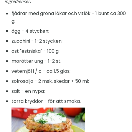
ingredienser:
fjädrar med gröna lökar och vitlök - 1 bunt ca 300
g;
ägg - 4 stycken;
zucchini - 1-2 stycken;
ost "estniska" - 100 g;
morötter ung - 1-2 st.
vetemjöl i / c - ca 1,5 glas;
solrosolja - 2 msk. skedar + 50 ml;
salt - en nypa;
torra kryddor - för att smaka.