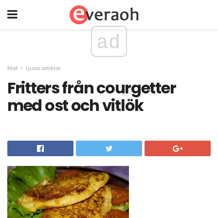
ad
Mat
Ljuva artiklar
Fritters från courgetter
med ost och vitlök