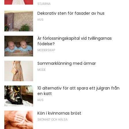
STJÄRNA
Dekorativ sten för fasader av hus
HUS
Är förlossningskapital vid tvillingarnas
födelse?
MODERSKAP
Sommarklänning med ärmar
MODE
10 alternativ för att spara ett julgran från
en katt
HUS
Kön i kvinnornas bröst
SKÖNHET OCH HÄLSA