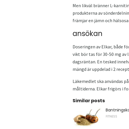
Men likväl bränner L-karnitin
produkterna av sönderdelning
främjar en jämn och hälsos
ansökan
Doseringen av Elkar, både fö
vikt bör tas för 30-50 mg av 
dagsräntan. En tesked innehå
mängd är uppdelad i 2 recept
Läkemedlet ska användas på m
måltiderna. Elkar frigörs i f
Similar posts
Bantningsk
FITNESS