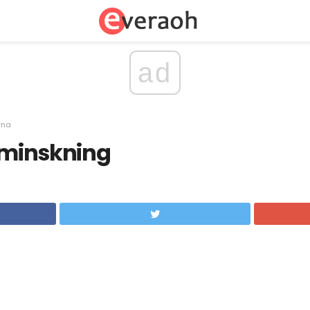
ad
rna
ktminskning