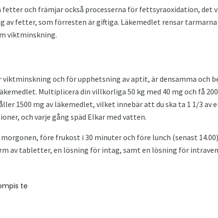
 fetter och främjar också processerna för fettsyraoxidation, det vi
 av fetter, som förresten är giftiga. Läkemedlet rensar tarmarna 
am viktminskning.
r viktminskning och för upphetsning av aptit, är densamma och bero
läkemedlet. Multiplicera din villkorliga 50 kg med 40 mg och få 200
ller 1500 mg av läkemedlet, vilket innebär att du ska ta 1 1/3 av 
ioner, och varje gång späd Elkar med vatten.
orgonen, före frukost i 30 minuter och före lunch (senast 14.00)
orm av tabletter, en lösning för intag, samt en lösning för intraven
ompis te