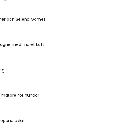
ÄLSA
tner och Selena Gomez
asagne med malet kött
ing
 matare för hundar
öppna axlar