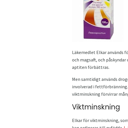
Läkemedlet Elkar används för
och magsaft, och påskyndar
aptiten förbättras.
Men samtidigt används drogen
involverad i fettförbränning
viktminskning förvirrar mång
Viktminskning
Elkar för viktminskning, som
kan ordineras till nyfödda.
L-