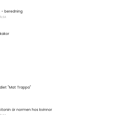
 - beredning
ÄLSA
kakor
diet "Mat Trappa"
itonin är normen hos kvinnor