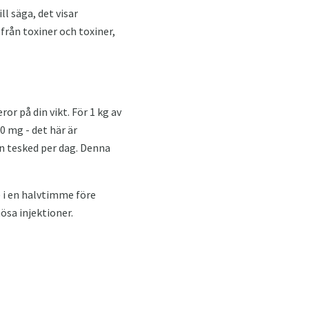
ll säga, det visar
från toxiner och toxiner,
r på din vikt. För 1 kg av
0 mg - det här är
en tesked per dag. Denna
 i en halvtimme före
ösa injektioner.