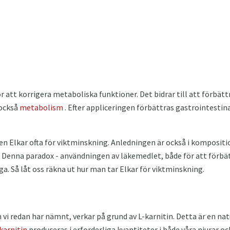
 att korrigera metaboliska funktioner. Det bidrar till att förbät
 också
metabolism
. Efter appliceringen förbättras gastrointestina
 Elkar ofta för viktminskning. Anledningen är också i komposition
. Denna paradox - användningen av läkemedlet, både för att förbät
a. Så låt oss räkna ut hur man tar Elkar för viktminskning.
 vi redan har nämnt, verkar på grund av L-karnitin. Detta är en na
karnitin
produceras i erforderliga kvantiteter i både våra njurar oc