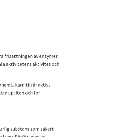
tra frisättningen av enzymer
la aktivitetens aktivitet och
en: L-karnitin är aktivt
tra aptiten och för
turlig substans som säkert
h lever. Därför, med en