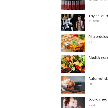
SKÖNHET OCH H
Taylor Lau
STJÄRNA
Pita brödl
MAT
Alkalisk när
FITNESS
Automatisk
HUS
Jacka med 
MODE