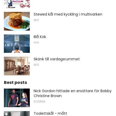
Stewed kål med kyckling i multivarken
MAT
Blå Kök
HUS
Skänk till vardagsrummet
HUS
Best posts
Nick Gordon hittade en ersättare för Bobby
Christine Brown
STJÄRNA
Toalettskål - mått