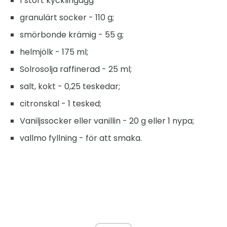
1 stort kycklingägg
granulärt socker - 110 g;
smörbonde krämig - 55 g;
helmjölk - 175 ml;
Solrosolja raffinerad - 25 ml;
salt, kokt - 0,25 teskedar;
citronskal - 1 tesked;
Vaniljssocker eller vanillin - 20 g eller 1 nypa;
vallmo fyllning - för att smaka.