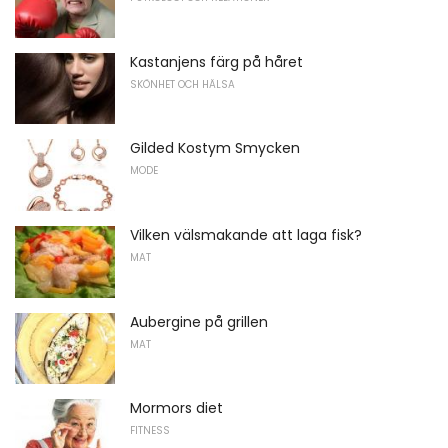
Kastanjens färg på håret
SKÖNHET OCH HÄLSA
Gilded Kostym Smycken
MODE
Vilken välsmakande att laga fisk?
MAT
Aubergine på grillen
MAT
Mormors diet
FITNESS