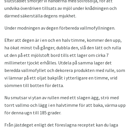
slutstadiet smörjer vi händerna med solrosolja, för att
undvika överdriven tillsats av mjöl under knådningen och
därmed säkerställa degens mjukhet.
Under modningen av degen förbereda vallmofyllningen.
Efter att degen är i en och en halv timme, kommer den upp,
ha ökat minst två gånger, dubbla den, slå den lätt och rulla
ut den på ett mjölstoft bord tills ett lager om cirka 7
millimeter tjockt erhålles. Utdela på samma lager det
beredda vallmofyllet och dekorera produkten med rulle, som
vi lämnar på ett oljat bakplåt i ytterligare en timme, vrid
sömmen till botten för detta.
Nu smutsar vi ytan av rullen med ett slagen ägg, strö med
torrt vallmo och lägg i en halvtimme för att baka, värma upp
för denna ugn till 185 grader.
Från jästdeget enligt det föreslagna receptet kan du laga