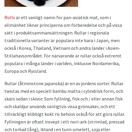
Rolls
är ett vanligt namn för pan-asiatisk mat, som i
allmänhet liknar principerna om förberedelse och på vissa
sätt i produktsammansättningen. Rullar i regionala
traditionella varianter är populära inte bara i Japan, men
också i Korea, Thailand, Vietnam och andra länder i Asien-
Stillahavsområdet. För närvarande är rullar också extremt
populära i många länder i världen, inklusive Nordamerika,
Europa och Ryssland.
Rullar (åtminstone japanska) är en av jordens sorter. Rullar
twistas med en speciell bambu matta i cylindrisk form, och
skärs sedan i skivor. Som fyllning, fisk och / eller annan fisk
och skaldjur används vanligtvis vissa grönsaker, och ett
tillräckligt klibbigt kokt ris behövs också för att göra rullar.
Fyllningen är oftast insvept i ett nori-ark (strimlad, pressad
och torkad tång), ibland i en tunn omelett, soja eller