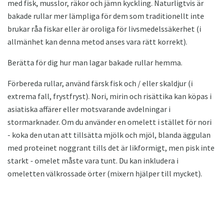
med fisk, musslor, räkor och jämn kyckling. Naturligtvis är
bakade rullar mer lämpliga för dem som traditionellt inte
brukar råa fiskar eller är oroliga för livsmedelssäkerhet (i
allmänhet kan denna metod anses vara rätt korrekt).
Berätta för dig hur man lagar bakade rullar hemma.
Förbereda rullar, använd färsk fisk och / eller skaldjur (i
extrema fall, frystfryst). Nori, mirin och risättika kan köpas i
asiatiska affärer eller motsvarande avdelningar i
stormarknader. Om du använder en omelett i stället för nori
- koka den utan att tillsätta mjölk och mjöl, blanda äggulan
med proteinet noggrant tills det är likformigt, men pisk inte
starkt - omelet måste vara tunt. Du kan inkludera i
omeletten välkrossade örter (mixern hjälper till mycket).