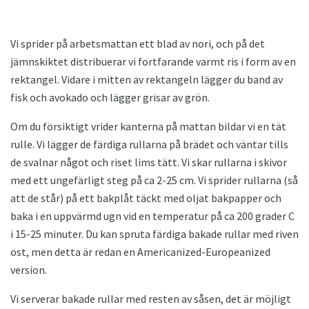
Vi sprider på arbetsmattan ett blad av nori, och på det
jämnskiktet distribuerar vi fortfarande varmt ris i form av en
rektangel. Vidare i mitten av rektangeln lägger du band av
fisk och avokado och lägger grisar av grön.
Om du försiktigt vrider kanterna på mattan bildar vi en tät
rulle. Vi lägger de färdiga rullarna på brädet och väntar tills
de svalnar något och riset lims tätt. Vi skar rullarna i skivor
med ett ungefärligt steg på ca 2-25 cm. Vi sprider rullarna (så
att de står) på ett bakplåt täckt med oljat bakpapper och
baka i en uppvärmd ugn vid en temperatur på ca 200 grader C
i 15-25 minuter. Du kan spruta färdiga bakade rullar med riven
ost, men detta är redan en Americanized-Europeanized
version.
Vi serverar bakade rullar med resten av såsen, det är möjligt