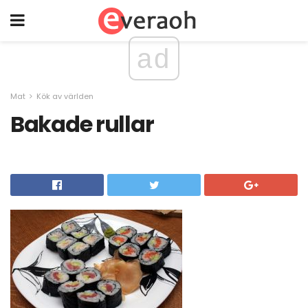
ad
Mat
Kök av världen
Bakade rullar