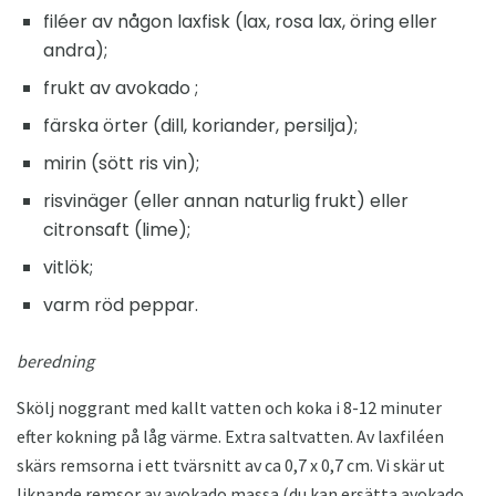
filéer av någon laxfisk (lax, rosa lax, öring eller
andra);
frukt av avokado ;
färska örter (dill, koriander, persilja);
mirin (sött ris vin);
risvinäger (eller annan naturlig frukt) eller
citronsaft (lime);
vitlök;
varm röd peppar.
beredning
Skölj noggrant med kallt vatten och koka i 8-12 minuter
efter kokning på låg värme. Extra saltvatten. Av laxfiléen
skärs remsorna i ett tvärsnitt av ca 0,7 x 0,7 cm. Vi skär ut
liknande remsor av avokado massa (du kan ersätta avokado