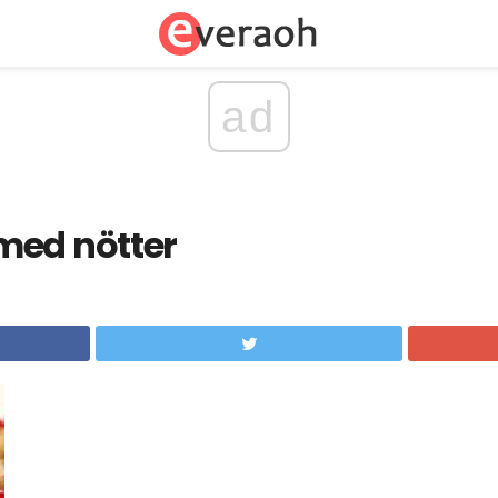
ad
med nötter