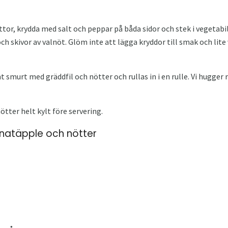
or, krydda med salt och peppar på båda sidor och stek i vegetabilis
h skivor av valnöt. Glöm inte att lägga kryddor till smak och lit
t smurt med gräddfil och nötter och rullas in i en rulle. Vi hugger
tter helt kylt före servering.
natäpple och nötter