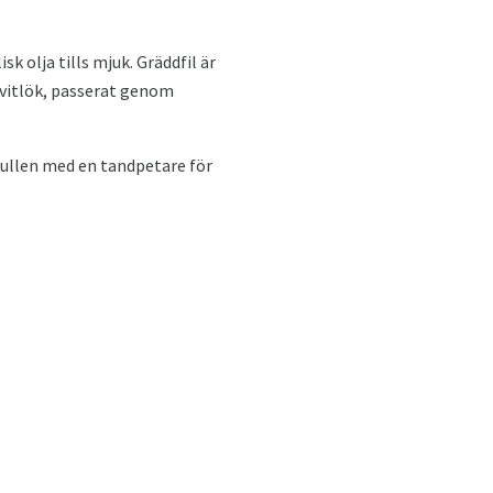
k olja tills mjuk. Gräddfil är
e vitlök, passerat genom
 rullen med en tandpetare för