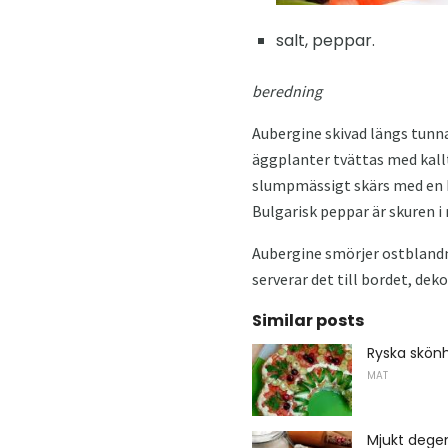
salt, peppar.
beredning
Aubergine skivad längs tunna 
äggplanter tvättas med kallt 
slumpmässigt skärs med en kn
Bulgarisk peppar är skuren i
Aubergine smörjer ostblandni
serverar det till bordet, dek
Similar posts
Ryska skön
MAT
Mjukt dege