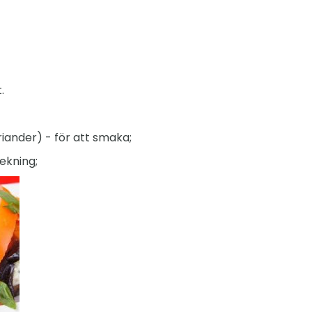
.
koriander) - för att smaka;
tekning;