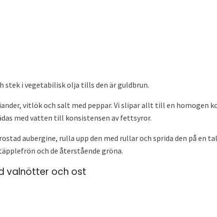
h stek i vegetabilisk olja tills den är guldbrun.
riander, vitlök och salt med peppar. Vi slipar allt till en homogen 
ädas med vatten till konsistensen av fettsyror.
rostad aubergine, rulla upp den med rullar och sprida den på en tal
äpplefrön och de återstående gröna.
d valnötter och ost