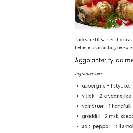
Tack vare tillsatser i form a
heller ett undantag, recepten
Äggplanter fyllda m
ingredienser:
aubergine - 1 stycke;
vitlök - 2 kryddnejlika
valnötter - 1 handfull;
gräddfil - 2 msk. sked
salt, peppar - till sma