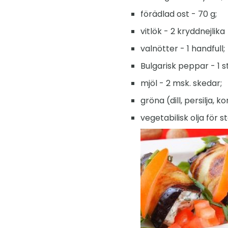
förädlad ost - 70 g;
vitlök - 2 kryddnejlika
valnötter - 1 handfull;
Bulgarisk peppar - 1 st
mjöl - 2 msk. skedar;
gröna (dill, persilja, 
vegetabilisk olja för s