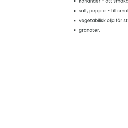
koriander - att smaka
salt, peppar - till sma
vegetabilisk olja för s
granater.