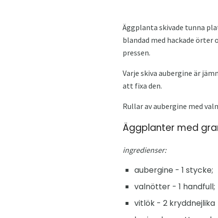
Äggplanta skivade tunna platt
blandad med hackade örter oc
pressen.
Varje skiva aubergine är jämn
att fixa den.
Rullar av aubergine med valnö
Äggplanter med gra
ingredienser:
aubergine - 1 stycke;
valnötter - 1 handfull;
vitlök - 2 kryddnejlika