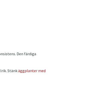
konsistens. Den färdiga
lrik. Stänk
äggplanter med