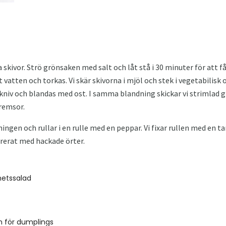
skivor. Strö grönsaken med salt och låt stå i 30 minuter för att få
vatten och torkas. Vi skär skivorna i mjöl och stek i vegetabilisk o
iv och blandas med ost. I samma blandning skickar vi strimlad gr
 remsor.
ngen och rullar i en rulle med en peppar. Vi fixar rullen med en 
orerat med hackade örter.
hetssalad
n för dumplings