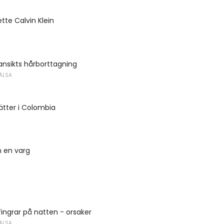
tte Calvin Klein
nsikts hårborttagning
ÄLSA
rätter i Colombia
n en varg
ngrar på natten - orsaker
ÄLSA