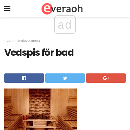
ad
Hus
Hemleveranser
Vedspis för bad