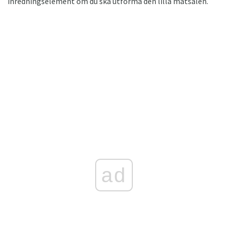
inredningselement om du ska utforma den lilla matsalen.
ad