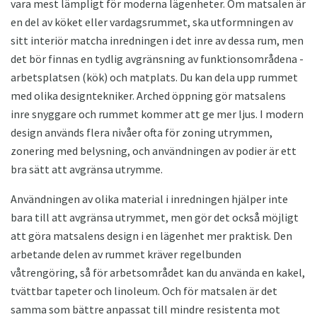
vara mest lämpligt för moderna lägenheter. Om matsalen är
en del av köket eller vardagsrummet, ska utformningen av
sitt interiör matcha inredningen i det inre av dessa rum, men
det bör finnas en tydlig avgränsning av funktionsområdena -
arbetsplatsen (kök) och matplats. Du kan dela upp rummet
med olika designtekniker. Arched öppning gör matsalens
inre snyggare och rummet kommer att ge mer ljus. I modern
design används flera nivåer ofta för zoning utrymmen,
zonering med belysning, och användningen av podier är ett
bra sätt att avgränsa utrymme.
Användningen av olika material i inredningen hjälper inte
bara till att avgränsa utrymmet, men gör det också möjligt
att göra matsalens design i en lägenhet mer praktisk. Den
arbetande delen av rummet kräver regelbunden
våtrengöring, så för arbetsområdet kan du använda en kakel,
tvättbar tapeter och linoleum. Och för matsalen är det
samma som bättre anpassat till mindre resistenta mot