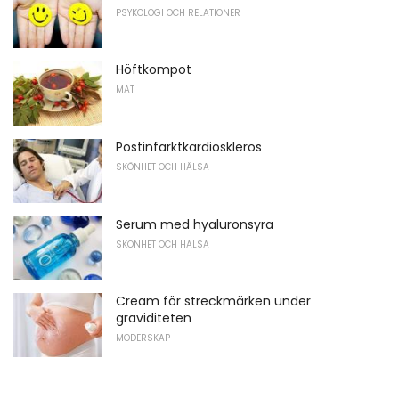
PSYKOLOGI OCH RELATIONER
Höftkompot
MAT
Postinfarktkardioskleros
SKÖNHET OCH HÄLSA
Serum med hyaluronsyra
SKÖNHET OCH HÄLSA
Cream för streckmärken under
graviditeten
MODERSKAP