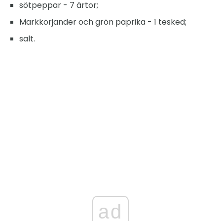
sötpeppar - 7 ärtor;
Markkorjander och grön paprika - 1 tesked;
salt.
ad