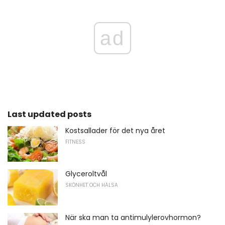
ad
Last updated posts
Kostsallader för det nya året
FITNESS
Glyceroltvål
SKÖNHET OCH HÄLSA
När ska man ta antimulylerovhormon?