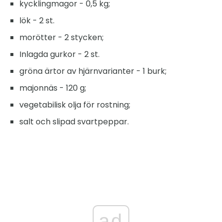
kycklingmagor - 0,5 kg;
lök - 2 st.
morötter - 2 stycken;
Inlagda gurkor - 2 st.
gröna ärtor av hjärnvarianter - 1 burk;
majonnäs - 120 g;
vegetabilisk olja för rostning;
salt och slipad svartpeppar.
ad