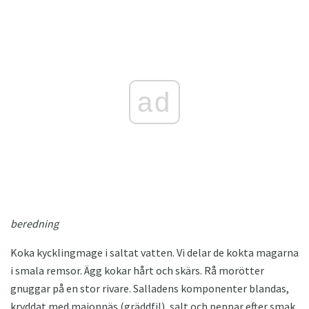
ad
beredning
Koka kycklingmage i saltat vatten. Vi delar de kokta magarna
i smala remsor. Ägg kokar hårt och skärs. Rå morötter
gnuggar på en stor rivare. Salladens komponenter blandas,
kryddat med majonnäs (gräddfil), salt och peppar efter smak.