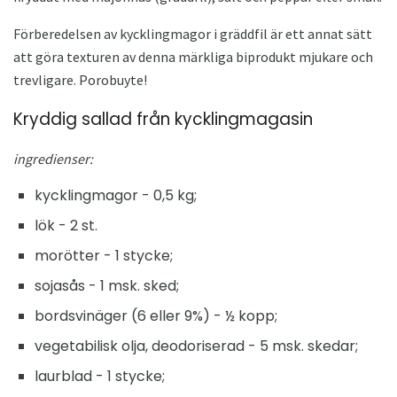
Förberedelsen av kycklingmagor i gräddfil är ett annat sätt
att göra texturen av denna märkliga biprodukt mjukare och
trevligare. Porobuyte!
Kryddig sallad från kycklingmagasin
ingredienser:
kycklingmagor - 0,5 kg;
lök - 2 st.
morötter - 1 stycke;
sojasås - 1 msk. sked;
bordsvinäger (6 eller 9%) - ½ kopp;
vegetabilisk olja, deodoriserad - 5 msk. skedar;
laurblad - 1 stycke;