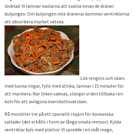
lövblad. Vi lämnar navlarna att svalna innan de dräner
buljongen. Om buljongen inte dränerar kommer ventriklerna
att absorbera mycket vätska.
Lök rengörs och skärs
med tunna ringar, fylls med ättika, lämnar i 15 minuter för
att marinera. När löken saknas, slänger vi den tillbaka i en
kolv för att avlägsna överskottsvätskan.
Rå morötter tre på ett speciellt rivjärn för koreanska
sallader (det erhålls i form av långa smala remsor). Kylda
ventriklar kyls med plattor. Vi spredde i en skål mage,