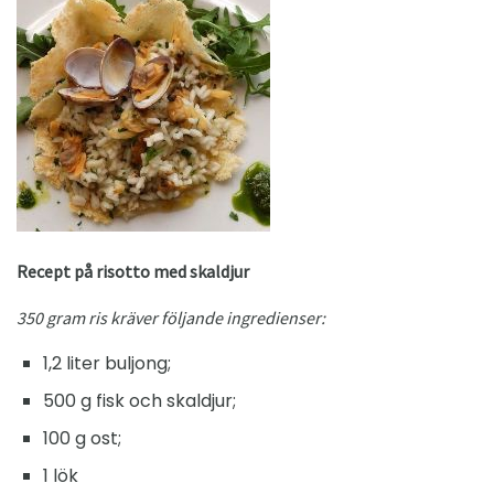
Recept på risotto med skaldjur
350 gram ris kräver följande ingredienser:
1,2 liter buljong;
500 g fisk och skaldjur;
100 g ost;
1 lök