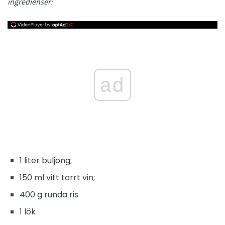
ingredienser:
ad
1 liter buljong;
150 ml vitt torrt vin;
400 g runda ris
1 lök