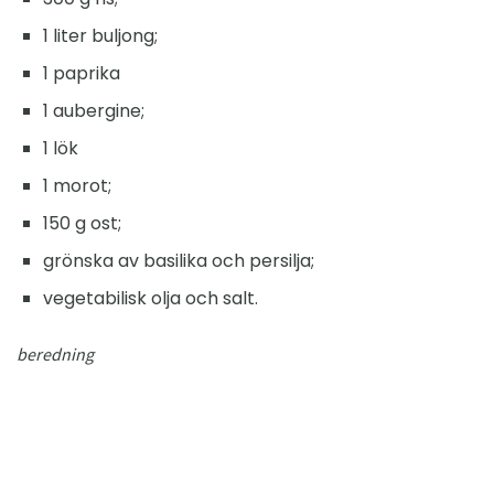
1 liter buljong;
1 paprika
1 aubergine;
1 lök
1 morot;
150 g ost;
grönska av basilika och persilja;
vegetabilisk olja och salt.
beredning