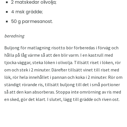
2 matskedar olivolja;
4 msk grädde;
50 g parmesanost.
beredning
Buljong för matlagning risotto bör förberedas i förväg och
hålla på låg värme så att den blir varm. I en kastrull med
tjocka väggar, steka löken i olivolja. Tillsätt riset i löken, rör
om och stek i 2 minuter. Därefter tillsätt vinet till riset med
lök, rör hela innehållet i pannan och koka i 2 minuter. Rör om
ständigt rörande ris, tillsätt buljong till det i små portioner
så att den kan absorberas. Stoppa inte omrörning av ris med
en sked, gör det klart. I slutet, lägg till grädde och riven ost.