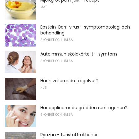
Mjölkgröt på mjölk - recept
MAT
Epstein-Barr-virus - symptomatologi och
behandling
SKÖNHET OCH HÄLSA
Autoimmun sköldkörtelit - symtom
SKÖNHET OCH HÄLSA
Hur nivellerar du trägolvet?
HUS
Hur applicerar du grädden runt ögonen?
SKÖNHET OCH HÄLSA
Ryazan - turistattraktioner