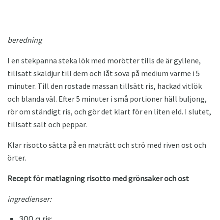
beredning
I en stekpanna steka lök med morötter tills de är gyllene,
tillsätt skaldjur till dem och låt sova på medium värme i 5
minuter. Till den rostade massan tillsätt ris, hackad vitlök
och blanda väl. Efter 5 minuter i små portioner häll buljong,
rör om ständigt ris, och gör det klart för en liten eld. I slutet,
tillsätt salt och peppar.
Klar risotto sätta på en maträtt och strö med riven ost och
örter.
Recept för matlagning risotto med grönsaker och ost
ingredienser:
300 g ris;