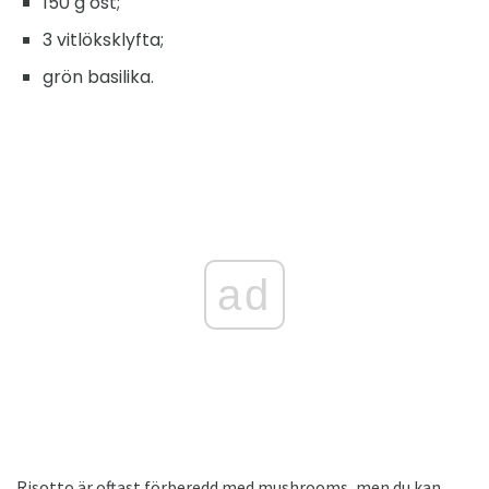
150 g ost;
3 vitlöksklyfta;
grön basilika.
ad
Risotto är oftast förberedd med mushrooms, men du kan