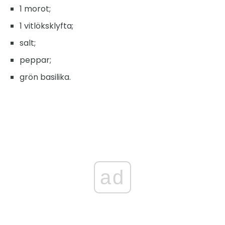
1 morot;
1 vitlöksklyfta;
salt;
peppar;
grön basilika.
ad