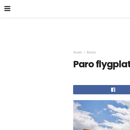
Asien
Butan
Paro flygpla