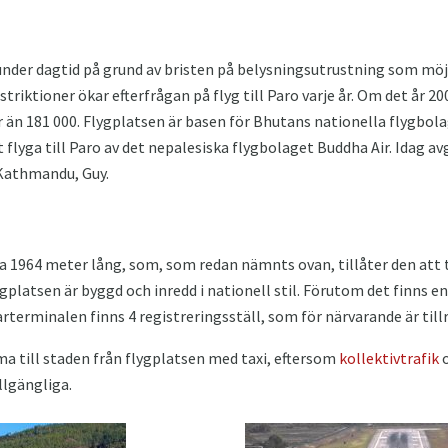
nder dagtid på grund av bristen på belysningsutrustning som möjl
estriktioner ökar efterfrågan på flyg till Paro varje år. Om det år 
r än 181 000. Flygplatsen är basen för Bhutans nationella flygbola
flyga till Paro av det nepalesiska flygbolaget Buddha Air. Idag avg
 Kathmandu, Guy.
a 1964 meter lång, som, som redan nämnts ovan, tillåter den att ta
platsen är byggd och inredd i nationell stil. Förutom det finns e
terminalen finns 4 registreringsställ, som för närvarande är tillr
a till staden från flygplatsen med taxi, eftersom
kollektivtrafik
o
llgängliga.