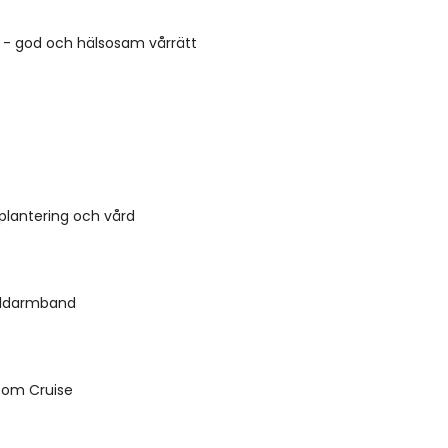
d - god och hälsosam vårrätt
 plantering och vård
uldarmband
 Tom Cruise