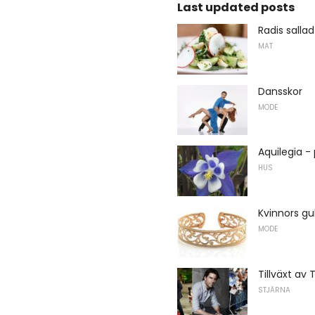
Last updated posts
Radis salla
MAT
Dansskor
MODE
Aquilegia -
HUS
Kvinnors g
MODE
Tillväxt av
STJÄRNA