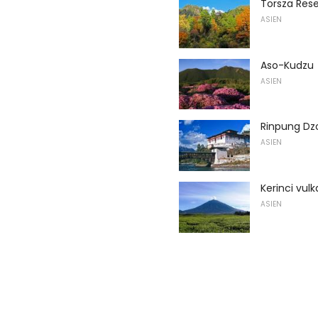
Torsza Res
ASIEN
Aso-Kudzu
ASIEN
Rinpung Dz
ASIEN
Kerinci vul
ASIEN