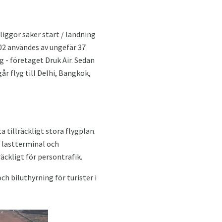
iggör säker start / landning
2002 användes av ungefär 37
g - företaget Druk Air. Sedan
år flyg till Delhi, Bangkok,
 tillräckligt stora flygplan.
n lastterminal och
äckligt för persontrafik.
ch biluthyrning för turister i