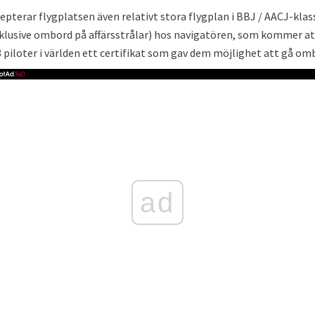
epterar flygplatsen även relativt stora flygplan i BBJ / AACJ-klas
klusive ombord på affärsstrålar) hos navigatören, som kommer att
8 piloter i världen ett certifikat som gav dem möjlighet att gå om
ad