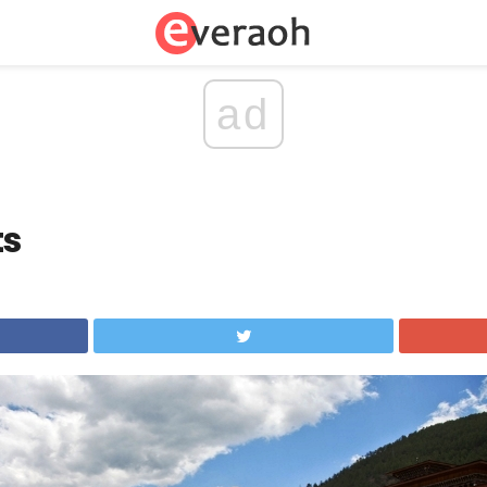
ad
ts