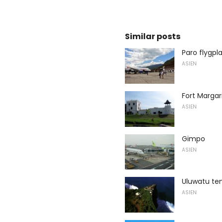
Similar posts
Paro flygpl
ASIEN
Fort Margar
ASIEN
Gimpo
ASIEN
Uluwatu te
ASIEN