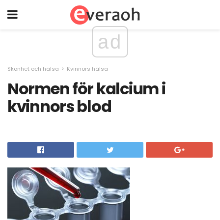
ad
Skönhet och hälsa
Kvinnors hälsa
Normen för kalcium i
kvinnors blod