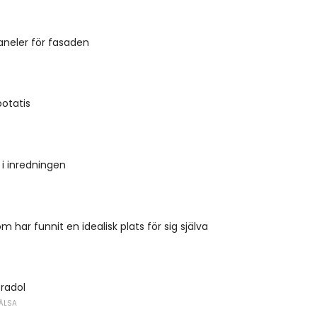
aneler för fasaden
otatis
 i inredningen
m har funnit en idealisk plats för sig själva
tradol
ÄLSA