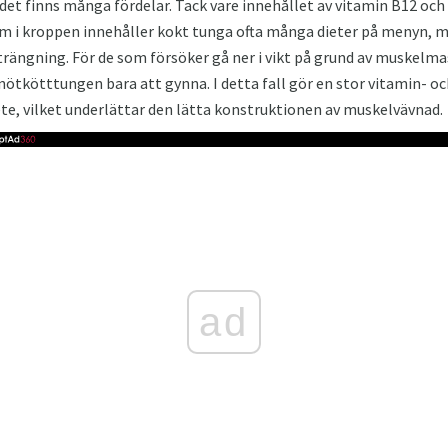
det finns många fördelar. Tack vare innehållet av vitamin B12 och
m i kroppen innehåller kokt tunga ofta många dieter på menyn, m
rängning. För de som försöker gå ner i vikt på grund av muskel
 nötkötttungen bara att gynna. I detta fall gör en stor vitamin- 
te, vilket underlättar den lätta konstruktionen av muskelvävnad.
ad