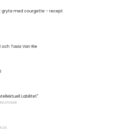
k gryta med courgette - recept
 och Tasia Van Rie
l
ellektuell Labilitet"
 RELATIONER
ÄLSA