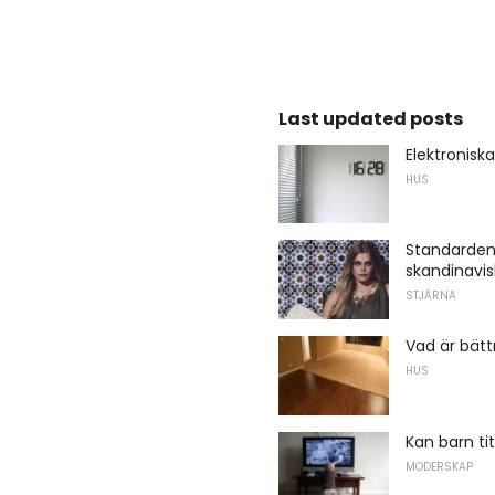
Last updated posts
Elektronisk
HUS
Standarden 
skandinavis
STJÄRNA
Vad är bätt
HUS
Kan barn ti
MODERSKAP