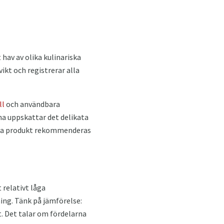
hav av olika kulinariska
ikt och registrerar alla
ll
och användbara
na uppskattar det delikata
enna produkt rekommenderas
 relativt låga
ing. Tänk på jämförelse:
t. Det talar om fördelarna