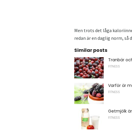
Men trots det låga kaloriinn
redan är en daglig norm, så d
Similar posts
Tranbär oc
FITNESS
Varför är m
FITNESS
Getmjölk är
FITNESS