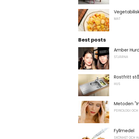
Vegetabilis
MAT
Best posts
Amber Hurd
STJÄRNA
Rostfritt stå
HUS
Metoden "Int
PSYKOLOGI OCH
Fyllmedel
SKÖNHET OCH H