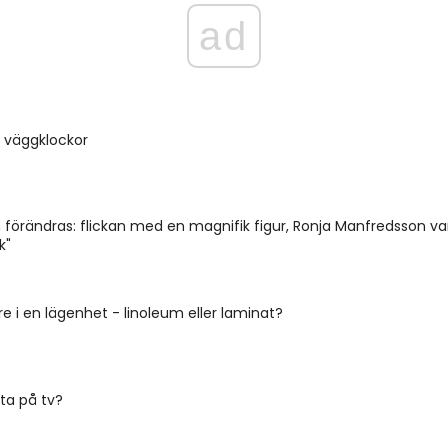
ad
a väggklockor
förändras: flickan med en magnifik figur, Ronja Manfredsson v
k"
re i en lägenhet - linoleum eller laminat?
tta på tv?