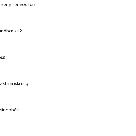
 meny för veckan
ndbar sill?
ess
 viktminskning
riinnehåll