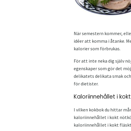
När semestern kommer, eller 
idéer att komma i åtanke. Men
kalorier som förbrukas.
För att inte neka dig själv n
egenskaper som gör det möjl
delikatets delikata smak oc
för dietister.
Kaloriinnehållet i kok
I vilken kokbok du hittar må
kaloriinnehållet i kokt nötk
kaloriinnehållet i kokt fläs