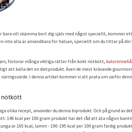
bara vill skämma bort dig själv med något speciellt, kommer ett 
 inte alla är användbara för hälsan, speciellt om du tittar på din v
öjen, förlorar många viktiga rätter från kokt nötkött,
kaloriinnehå
igt att kalla det en dietprodukt. Även de mest krävande gourmor
h näringsvärde. I denna artikel kommer vi att prata om varför d
t nötkött
nga olika recept, använder du denna biprodukt. Och på grund av det
ött: 146 kcal per 100 gram produkt har det råd att äta någon bantn
ktunga är 165 kcal, lamm - 190-195 kcal per 100 gram färdig produk