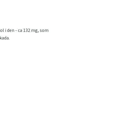
l i den - ca 132 mg, som
kada.