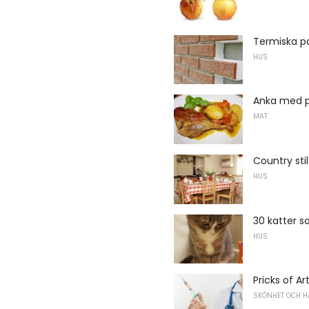
Termiska p
HUS
Anka med p
MAT
Country stil
HUS
30 katter so
HUS
Pricks of Ar
SKÖNHET OCH H