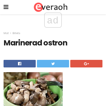
ad
Mat
Billets
Marinerad ostron