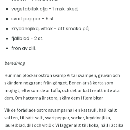
vegetabilisk olja - 1 msk. sked;
svartpeppar - 5 st.
kryddnejlika, vitlök - att smaka på;
fjällblad - 2 st.
frön av dill.
beredning
Hur man plockar ostron svamp Vi tar svampen, gruvan och
skär dem noggrant från gänget. Benen är så korta som
möjligt, eftersom de är tuffa, och det är bättre att inte äta
dem. Om hattarna är stora, skära dem i flera bitar.
Vik de förädlade ostronsvamparna i en kastrull, häll kallt
vatten, tillsätt salt, svartpeppar, socker, kryddnejlika,
laurelblad, dill och vitlök. Vi lägger allt till koka, häll i ättika