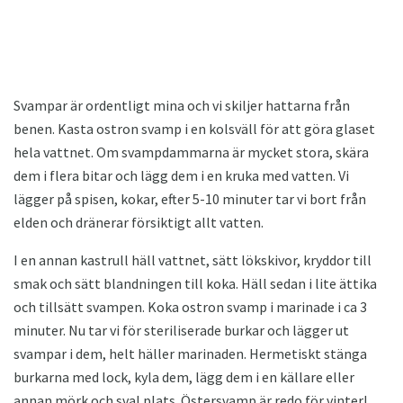
Svampar är ordentligt mina och vi skiljer hattarna från
benen. Kasta ostron svamp i en kolsväll för att göra glaset
hela vattnet. Om svampdammarna är mycket stora, skära
dem i flera bitar och lägg dem i en kruka med vatten. Vi
lägger på spisen, kokar, efter 5-10 minuter tar vi bort från
elden och dränerar försiktigt allt vatten.
I en annan kastrull häll vattnet, sätt lökskivor, kryddor till
smak och sätt blandningen till koka. Häll sedan i lite ättika
och tillsätt svampen. Koka ostron svamp i marinade i ca 3
minuter. Nu tar vi för steriliserade burkar och lägger ut
svampar i dem, helt häller marinaden. Hermetiskt stänga
burkarna med lock, kyla dem, lägg dem i en källare eller
annan mörk och sval plats. Östersvamp är redo för vinter!