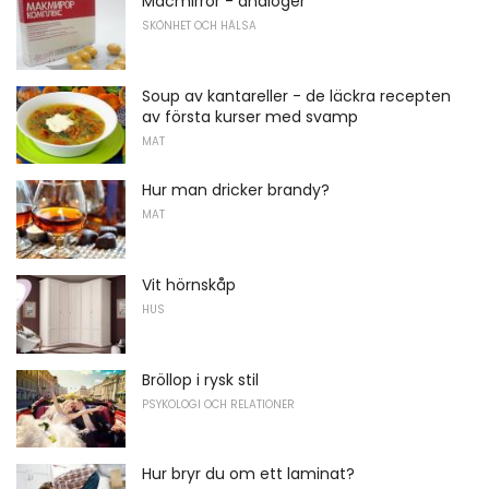
Macmirror - analoger
SKÖNHET OCH HÄLSA
Soup av kantareller - de läckra recepten
av första kurser med svamp
MAT
Hur man dricker brandy?
MAT
Vit hörnskåp
HUS
Bröllop i rysk stil
PSYKOLOGI OCH RELATIONER
Hur bryr du om ett laminat?