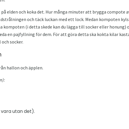
t på elden och koka det. Hur många minuter att brygga compote a
dstrålningen och täck luckan med ett lock. Medan kompoten kyls ä
na kompoten (i detta skede kan du lägga till socker eller honung) 
da en pajfyllning för dem. För att göra detta ska kokta kilar kastas
 och socker.
n
ån hallon och äpplen.
n):
 vara utan det).