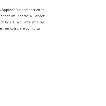
v äpplen? Omedelbart efter
r den infunderad. Nu är det
och kyla. Om du inte smälter
 i en kolsyrare och rulla i