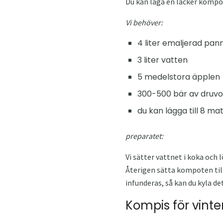
Du kan laga en läcker kompo
Vi behöver:
4 liter emaljerad pan
3 liter vatten
5 medelstora äpplen
300-500 bär av druvo
du kan lägga till 8 ma
preparatet:
Vi sätter vattnet i koka och l
Återigen sätta kompoten till
infunderas, så kan du kyla det
Kompis för vinte