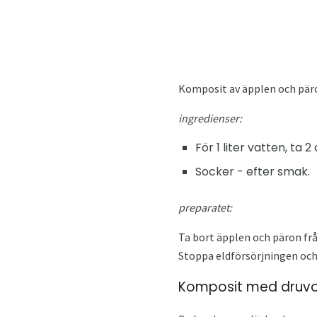
Komposit av äpplen och päro
ingredienser:
För 1 liter vatten, ta 
Socker - efter smak.
preparatet:
Ta bort äpplen och päron frå
Stoppa eldförsörjningen och t
Komposit med druv