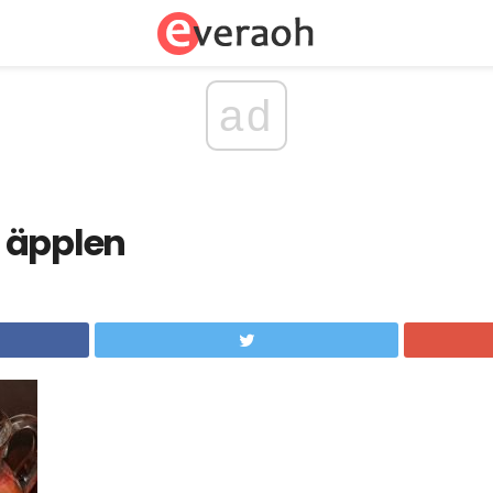
ad
 äpplen