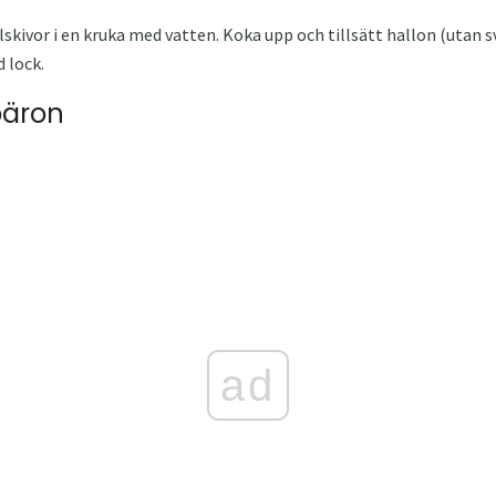
skivor i en kruka med vatten. Koka upp och tillsätt hallon (utan sv
 lock.
päron
ad