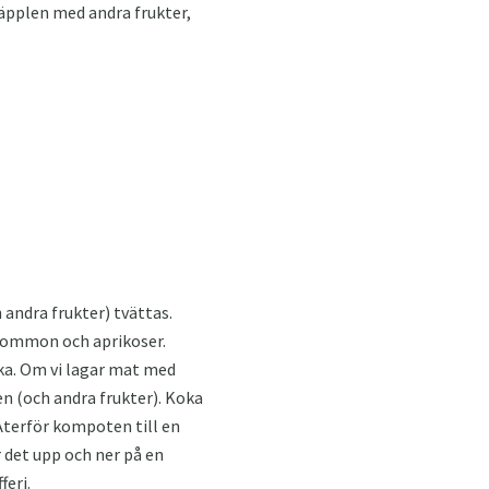
äpplen med andra frukter,
 andra frukter) tvättas.
 plommon och aprikoser.
a. Om vi ​​lagar mat med
len (och andra frukter). Koka
 Återför kompoten till en
r det upp och ner på en
feri.