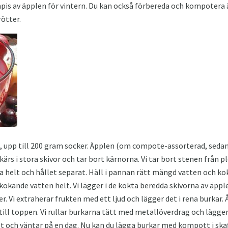
pis av äpplen för vintern. Du kan också förbereda och kompotera 
rötter.
en, upp till 200 gram socker. Äpplen (om compote-assorterad, sedan
kärs i stora skivor och tar bort kärnorna. Vi tar bort stenen från
la helt och hållet separat. Häll i pannan rätt mängd vatten och kok
i kokande vatten helt. Vi lägger i de kokta beredda skivorna av äpp
er. Vi extraherar frukten med ett ljud och lägger det i rena burkar.
 till toppen. Vi rullar burkarna tätt med metallöverdrag och lägge
et och väntar på en dag. Nu kan du lägga burkar med kompott i skaf