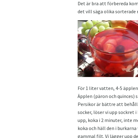
Det är bra att förbereda kom
det vill säga olika sorterade 
För 1 liter vatten, 4-5 äppl
Äpplen (päron och quinces) s
Persikor är bättre att behål
socker, löser vi upp sockret 
upp, koka i 2 minuter, inte m
koka och häll den i burkarna
gammal filt. Vi lägger upp d