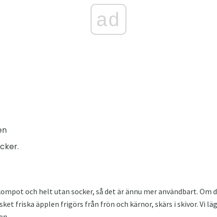
ad
en
cker.
mpot och helt utan socker, så det är ännu mer användbart. Om du 
t friska äpplen frigörs från frön och kärnor, skärs i skivor. Vi l
en.