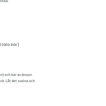
onisk.
 täta bär)
ön) och bär av druvor.
ck. Låt det svalna och