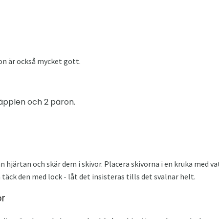
n är också mycket gott.
2 äpplen och 2 päron.
n hjärtan och skär dem i skivor. Placera skivorna i en kruka med va
äck den med lock - låt det insisteras tills det svalnar helt.
or