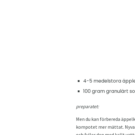
4-5 medelstora äppl
100 gram granulärt so
preparatet:
Men du kan förbereda äppelko
kompotet mer mättat. Nyvaske
och fyller den med kallt vatt