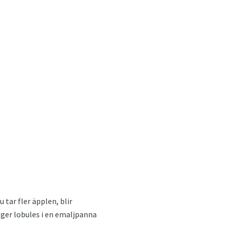
tar fler äpplen, blir
ägger lobules i en emaljpanna