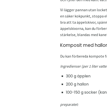
Vi lägger pannan utan locke
en säker kokpunkt, stoppa el
bra att ta äppelskivor, spän
äppelskivorna, kan du förbere
stärkelse, blandas med kanel
Komposit med hallo
Du kan förbereda kompote fr
Ingredienser (per 1 liter vatte
300 g äpplen
200 g hallon
100-150 g socker (kan
preparatet: