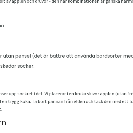
sit av äpplen och druvor - den här kombinationen är ganska harm
na
r utan pensel (det är bättre att använda bordsorter med
tskedar socker.
öser upp sockret i det. Vi placerar i en kruka skivor äpplen (utan fr
 en trygg koka. Ta bort pannan från elden och täck den med ett lo
.
rn