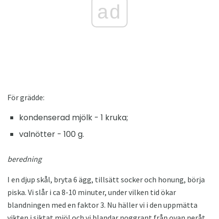
ad
För grädde:
kondenserad mjölk - 1 kruka;
valnötter - 100 g.
beredning
I en djup skål, bryta 6 ägg, tillsätt socker och honung, börja
piska. Vi slår i ca 8-10 minuter, under vilken tid ökar
blandningen med en faktor 3. Nu häller vi i den uppmätta
vikten i siktat mjöl och vi blandar noggrant från ovan neråt.