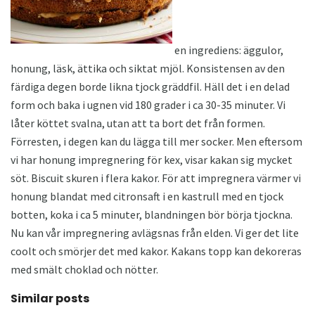
en ingrediens: äggulor,
honung, läsk, ättika och siktat mjöl. Konsistensen av den
färdiga degen borde likna tjock gräddfil. Häll det i en delad
form och baka i ugnen vid 180 grader i ca 30-35 minuter. Vi
låter köttet svalna, utan att ta bort det från formen.
Förresten, i degen kan du lägga till mer socker. Men eftersom
vi har honung impregnering för kex, visar kakan sig mycket
söt. Biscuit skuren i flera kakor. För att impregnera värmer vi
honung blandat med citronsaft i en kastrull med en tjock
botten, koka i ca 5 minuter, blandningen bör börja tjockna.
Nu kan vår impregnering avlägsnas från elden. Vi ger det lite
coolt och smörjer det med kakor. Kakans topp kan dekoreras
med smält choklad och nötter.
Similar posts