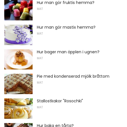
Hur man gör fruktis hemma?
MAT
Hur man gör mastix hemma?
MAT
Hur bager man äpplen i ugnen?
MAT
Pie med kondenserad mjölk bråttom
MAT
Stallostkakor "Rosochki"
MAT
Hur baka en tårta?