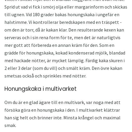
Sprid ut vad vi fick i smörj olja eller margarinform och skickas
till ugnen. Vid 180 grader bakas honungskaka i ungefär en
halvtimme. Vi kontrollerar beredskapen med en träspett -
om den är torr, då är kakan klar. Den resulterande kexen kan
serveras och i sin rena form för te, men det är naturligtvis
mer gott att förbereda en annan kräm för den. Som en
grädde för honungskaka, kokad kondenserad mjölk, blandad
med hackade nötter, är mycket lämplig. Färdig kaka skuren i
2 eller 3 delar (som du vill) och smält kräm. Den övre kakan
smetsas också och sprinkles med nötter.
Honungskaka i multivarket
Om du är en glad ägare till en multivark, var noga med att
försöka göra en honungskaka i den. I multivarket klättrar
han sig helt och brinner inte. Minsta krångel och maximal
smak.