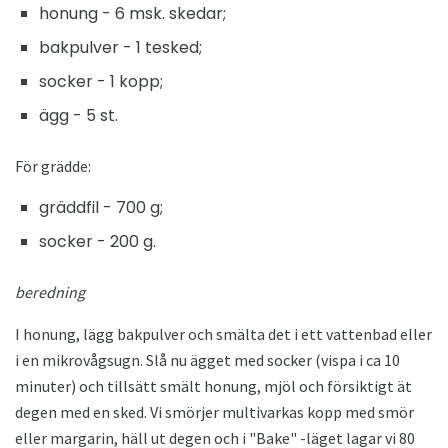
honung - 6 msk. skedar;
bakpulver - 1 tesked;
socker - 1 kopp;
ägg - 5 st.
För grädde:
gräddfil - 700 g;
socker - 200 g.
beredning
I honung, lägg bakpulver och smälta det i ett vattenbad eller
i en mikrovågsugn. Slå nu ägget med socker (vispa i ca 10
minuter) och tillsätt smält honung, mjöl och försiktigt ät
degen med en sked. Vi smörjer multivarkas kopp med smör
eller margarin, häll ut degen och i "Bake" -läget lagar vi 80