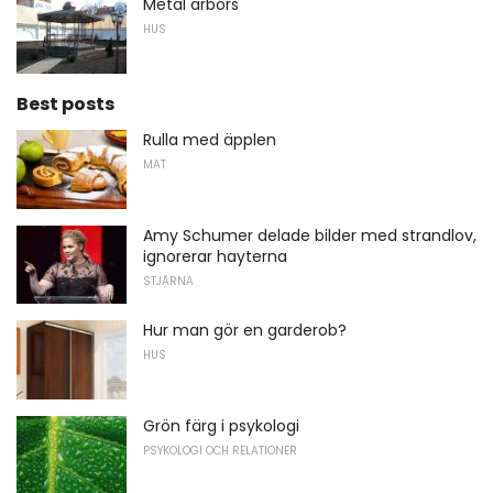
Metal arbors
HUS
Best posts
Rulla med äpplen
MAT
Amy Schumer delade bilder med strandlov,
ignorerar hayterna
STJÄRNA
Hur man gör en garderob?
HUS
Grön färg i psykologi
PSYKOLOGI OCH RELATIONER