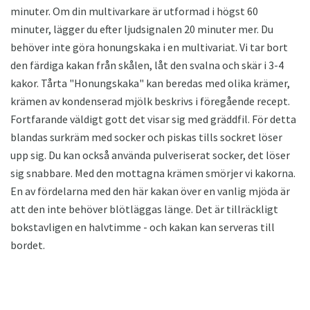
minuter. Om din multivarkare är utformad i högst 60
minuter, lägger du efter ljudsignalen 20 minuter mer. Du
behöver inte göra honungskaka i en multivariat. Vi tar bort
den färdiga kakan från skålen, låt den svalna och skär i 3-4
kakor. Tårta "Honungskaka" kan beredas med olika krämer,
krämen av kondenserad mjölk beskrivs i föregående recept.
Fortfarande väldigt gott det visar sig med gräddfil. För detta
blandas surkräm med socker och piskas tills sockret löser
upp sig. Du kan också använda pulveriserat socker, det löser
sig snabbare. Med den mottagna krämen smörjer vi kakorna.
En av fördelarna med den här kakan över en vanlig mjöda är
att den inte behöver blötläggas länge. Det är tillräckligt
bokstavligen en halvtimme - och kakan kan serveras till
bordet.