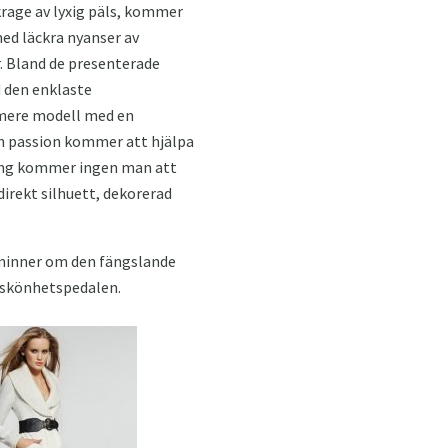
krage av lyxig päls, kommer
med läckra nyanser av
r. Bland de presenterade
d den enklaste
shmere modell med en
ch passion kommer att hjälpa
kning kommer ingen man att
direkt silhuett, dekorerad
åminner om den fängslande
å skönhetspedalen.