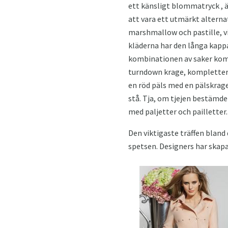
ett känsligt blommatryck , ä
att vara ett utmärkt alterna
marshmallow och pastille, vi
kläderna har den långa kapp
kombinationen av saker komm
turndown krage, komplettera
en röd päls med en pälskrag
stå. Tja, om tjejen bestämde 
med paljetter och pailletter.
Den viktigaste träffen blan
spetsen. Designers har skapa