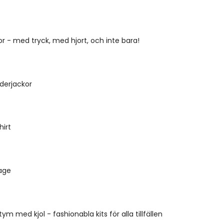
jor - med tryck, med hjort, och inte bara!
äderjackor
hirt
age
tym med kjol - fashionabla kits för alla tillfällen