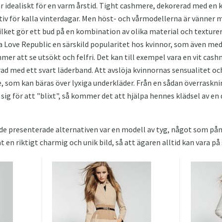
r idealiskt för en varm årstid. Tight cashmere, dekorerad med en 
tiv för kalla vinterdagar. Men höst- och vårmodellerna är vänner 
lket gör ett bud på en kombination av olika material och texture
a Love Republic en särskild popularitet hos kvinnor, som även me
er att se utsökt och felfri. Det kan till exempel vara en vit ca
d med ett svart läderband. Att avslöja kvinnornas sensualitet o
e, som kan bäras över lyxiga underkläder. Från en sådan överras
sig för att "blixt", så kommer det att hjälpa hennes klädsel av en 
d de presenterade alternativen var en modell av tyg, något som p
t en riktigt charmig och unik bild, så att ägaren alltid kan vara p