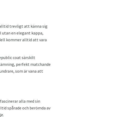
lltid trevligt att känna sig
el utan en elegant kappa,
dell kommer alltid att vara
public coat särskilt
stämning, perfekt matchande
undrare, som är vana att
ascinerar alla med sin
alltid spårade och berömda av
je.