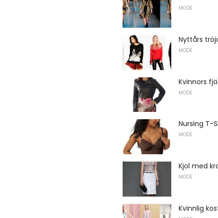
MODE
Nyttårs trö
MODE
Kvinnors fj
MODE
Nursing T-S
MODE
Kjol med kr
MODE
Kvinnlig kos