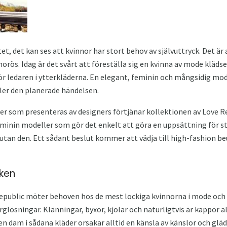
t, det kan ses att kvinnor har stort behov av självuttryck. Det är a
morös. Idag är det svårt att föreställa sig en kvinna av mode kläds
 för ledaren i ytterkläderna. En elegant, feminin och mångsidig mo
ller den planerade händelsen.
er som presenteras av designers förtjänar kollektionen av Love Re
minin modeller som gör det enkelt att göra en uppsättning för 
utan den. Ett sådant beslut kommer att vädja till high-fashion be
iken
epublic möter behoven hos de mest lockiga kvinnorna i mode och f
rglösningar. Klänningar, byxor, kjolar och naturligtvis är kappor 
n dam i sådana kläder orsakar alltid en känsla av känslor och gläd