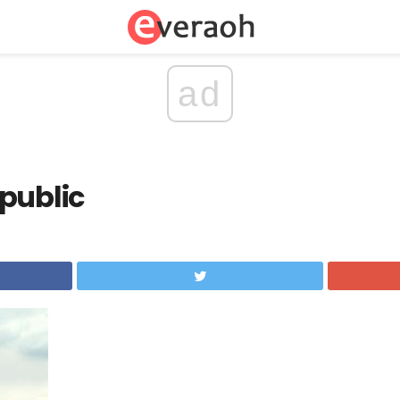
ad
public