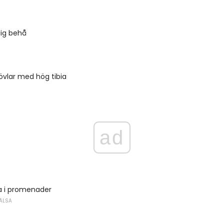
ig behå
vlar med hög tibia
ad
a i promenader
ÄLSA