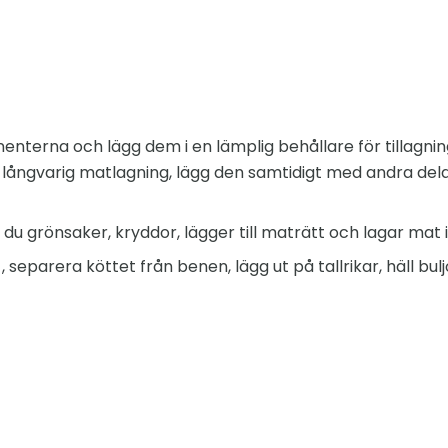
terna och lägg dem i en lämplig behållare för tillagnin
ngvarig matlagning, lägg den samtidigt med andra delar, i 
du grönsaker, kryddor, lägger till maträtt och lagar mat 
, separera köttet från benen, lägg ut på tallrikar, häll bul