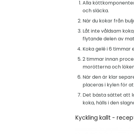
Alla köttkomponenter 
och släcka.
När du kokar från bul
Låt inte våldsam koka
flytande delen av ma
Koka gelé i 6 timmar e
2 timmar innan proces
morötterna och löken
När den är klar separe
placeras i kylen för at
Det bästa sättet att l
koka, hälls i den slag
Kyckling kallt - recep