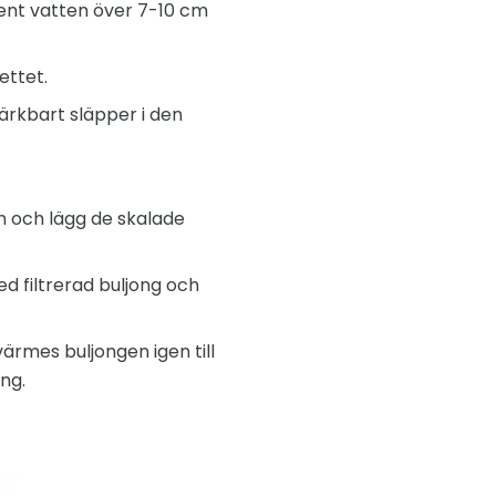
rent vatten över 7-10 cm
ettet.
ärkbart släpper i den
n och lägg de skalade
ed filtrerad buljong och
värmes buljongen igen till
ng.