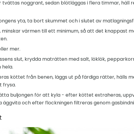
tvättas noggrant, sedan blötläggas i flera timmar, häll 
jongens yta, ta bort skummet och i slutet av matlagningsf
, minskar värmen till ett minimum, så att det knappast m
ten.
ller mer.
sens slut, krydda maträtten med salt, löklök, pepparkor
 hela.
ras köttet från benen, läggs ut på färdiga rätter, hälls m
t frysa.
ätta buljongen för att kyla - efter köttet extraheras, upp
na äggvita och efter flockningen filtreras genom gasbindni
t