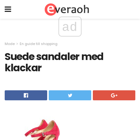
ad
Mode
En guide till shopping
Suede sandaler med
klackar