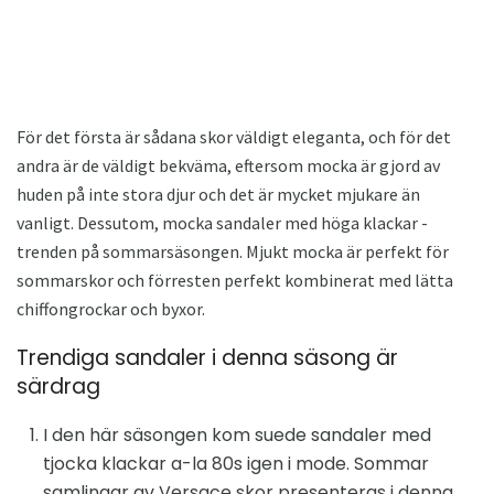
För det första är sådana skor väldigt eleganta, och för det
andra är de väldigt bekväma, eftersom mocka är gjord av
huden på inte stora djur och det är mycket mjukare än
vanligt. Dessutom, mocka sandaler med höga klackar -
trenden på sommarsäsongen. Mjukt mocka är perfekt för
sommarskor och förresten perfekt kombinerat med lätta
chiffongrockar och byxor.
Trendiga sandaler i denna säsong är
särdrag
I den här säsongen kom suede sandaler med
tjocka klackar a-la 80s igen i mode. Sommar
samlingar av Versace skor presenteras i denna