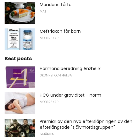
Mandarin tårta
MAT
Ceftriaxon för barn
MODERSKAP
Best posts
Hormonalberedning Anzhelik
SKÖNHET OCH HÄLSA
HCG under graviditet - norm
MODERSKAP
Premiär av den nya eftersläpningen av den
efterlängtade "självmordsgruppen"
STJÄRNA