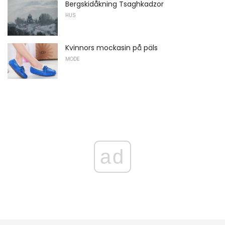
Bergskidåkning Tsaghkadzor
HUS
Kvinnors mockasin på päls
MODE
ad