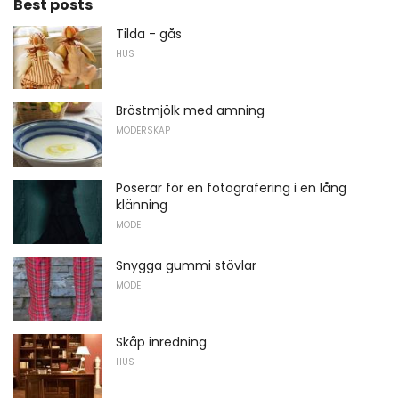
Best posts
Tilda - gås
HUS
Bröstmjölk med amning
MODERSKAP
Poserar för en fotografering i en lång
klänning
MODE
Snygga gummi stövlar
MODE
Skåp inredning
HUS