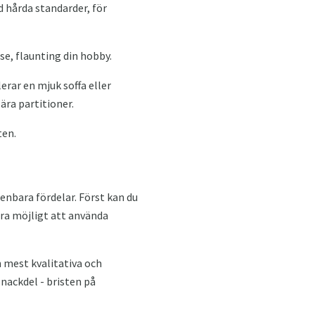
d hårda standarder, för
e, flaunting din hobby.
erar en mjuk soffa eller
ra partitioner.
ten.
enbara fördelar. Först kan du
ara möjligt att använda
 mest kvalitativa och
nackdel - bristen på