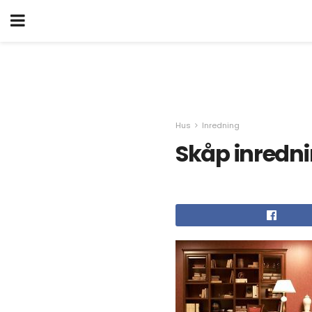
Hus
Inredning
Skåp inredn