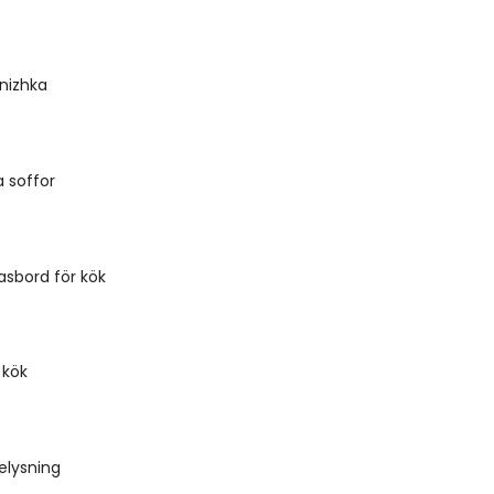
nizhka
 soffor
asbord för kök
l kök
elysning