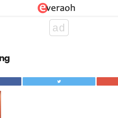
ad
ing