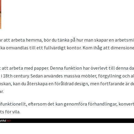
ar att arbeta hemma, bör du tänka på hur man skapar en arbetsm
ka omvandlas till ett fullvärdigt kontor. Kom ihåg att dimension
t att arbeta med papper. Denna funktion har överlevt till denna 
 i 18th century. Sedan användes massiva möbler, förgyllning och all
önskan, kan du återskapa en föråldrad design, men fortfarande är
r.
unktionellt, eftersom det kan genomföra förhandlingar, konverter
s för vila.