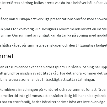
interiörets särdrag kallas precis vad du inte behöver hålla fast vi
e.
åter, kan du skapa ett verkligt presentationsområde med showcas
n plats för kortvarig vila. Designers rekommenderar att du install
trymme. Om rummet är rymligt kan du tänka på zoning med modulä
v hushållsskåpet på rummets egenskaper och den tillgängliga budge
ummet
n ett rum där de skapar en arbetsplats. En sådan lösning har upp
ll grund för insidan av ett litet skåp. För det andra kommer det v
inera dessa zoner är det tillräckligt att sätta ställningar.
 kombinera inredningen på kontoret och sovrummet för att få den
 emellertid inte glömmas att en sådan listig idé har en betydande 
 har en stor familj, är det här alternativet bäst att inte överväga.