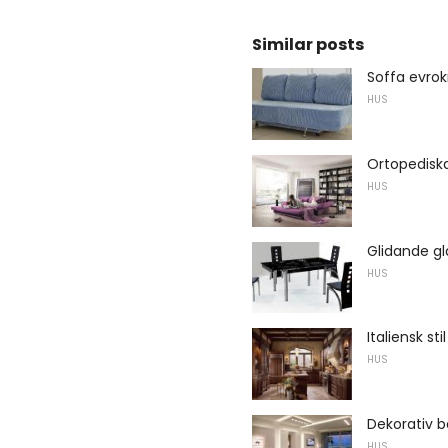
Similar posts
Soffa evrok
HUS
Ortopediska
HUS
Glidande gl
HUS
Italiensk sti
HUS
Dekorativ b
HUS