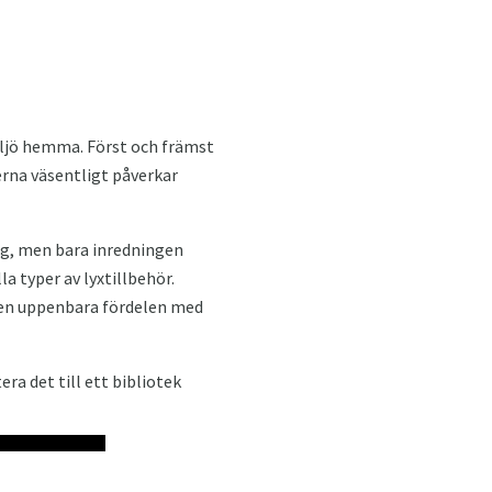
iljö hemma. Först och främst
erna väsentligt påverkar
dag, men bara inredningen
a typer av lyxtillbehör.
 den uppenbara fördelen med
a det till ett bibliotek