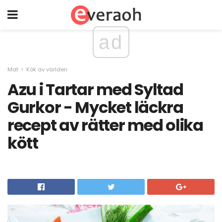
ad
Mat
Kök av världen
Azu i Tartar med Syltad
Gurkor - Mycket läckra
recept av rätter med olika
kött