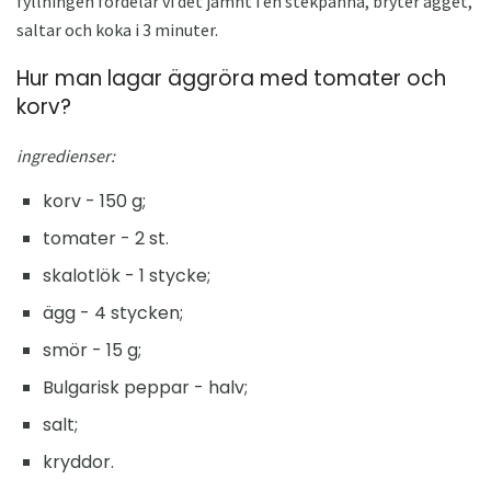
fyllningen fördelar vi det jämnt i en stekpanna, bryter ägget,
saltar och koka i 3 minuter.
Hur man lagar äggröra med tomater och
korv?
ingredienser:
korv - 150 g;
tomater - 2 st.
skalotlök - 1 stycke;
ägg - 4 stycken;
smör - 15 g;
Bulgarisk peppar - halv;
salt;
kryddor.