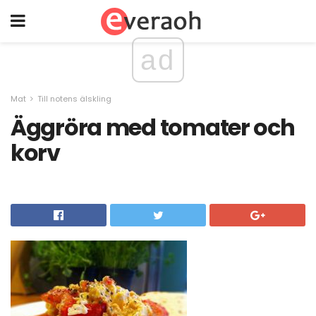
ad
Mat
Till notens älskling
Äggröra med tomater och
korv