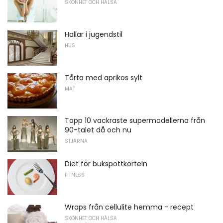
SKÖNHET OCH HÄLSA
Hallar i jugendstil
HUS
Tårta med aprikos sylt
MAT
Topp 10 vackraste supermodellerna från
90-talet då och nu
STJÄRNA
Diet för bukspottkörteln
FITNESS
Wraps från cellulite hemma - recept
SKÖNHET OCH HÄLSA