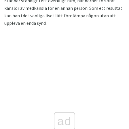
Stannar ständigt i ett overkligt rum, har barnet förlorat
känslor av medkänsla för en annan person. Som ett resultat
kan han i det vanliga livet lätt förolämpa någon utan att
uppleva en enda synd.
ad