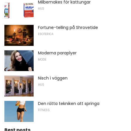
Milbemakes för kattungar
HUS
Fortune-telling på Shrovetide
ESOTERICA
Moderna paraplyer
MODE
Nisch i väggen
HUS
Den rätta tekniken att springa
FITNESS
Best posts