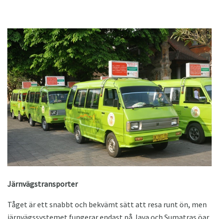
Järnvägstransporter
Tåget är ett snabbt och bekvämt sätt att resa runt ön, men
järnvägssystemet fungerar endast på Java och Sumatras öar.