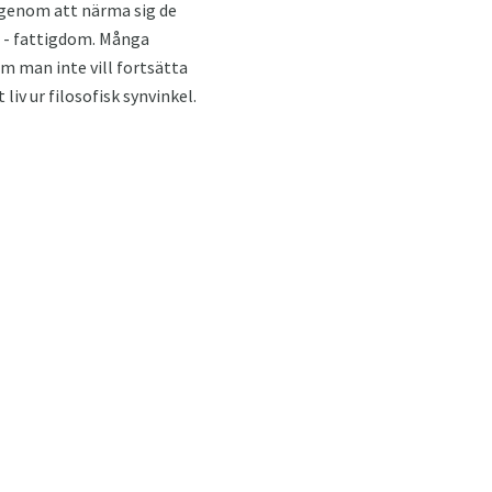
s genom att närma sig de
s - fattigdom. Många
m man inte vill fortsätta
 liv ur filosofisk synvinkel.