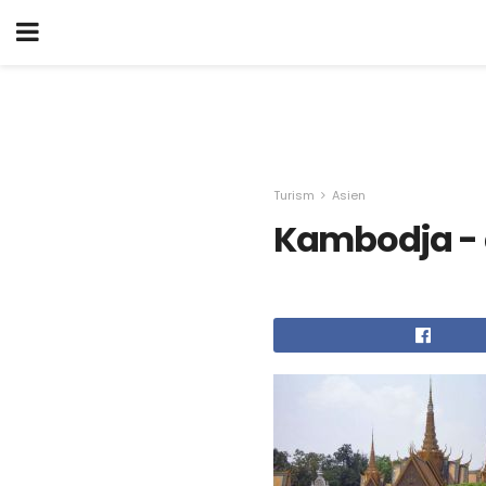
Turism
Asien
Kambodja - 