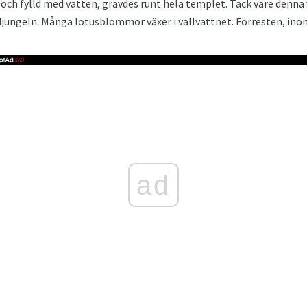
 och fylld med vatten, grävdes runt hela templet. Tack vare denna
djungeln. Många lotusblommor växer i vallvattnet. Förresten, ino
ad