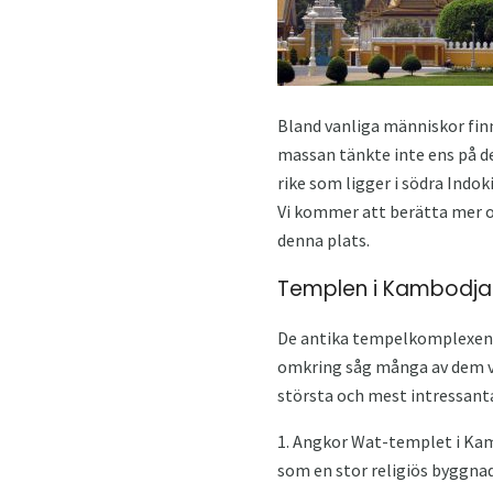
Bland vanliga människor fin
massan tänkte inte ens på de
rike som ligger i södra Indo
Vi kommer att berätta mer o
denna plats.
Templen i Kambodja
De antika tempelkomplexen, 
omkring såg många av dem vid
största och mest intressanta
1. Angkor Wat-templet i Kambo
som en stor religiös byggna