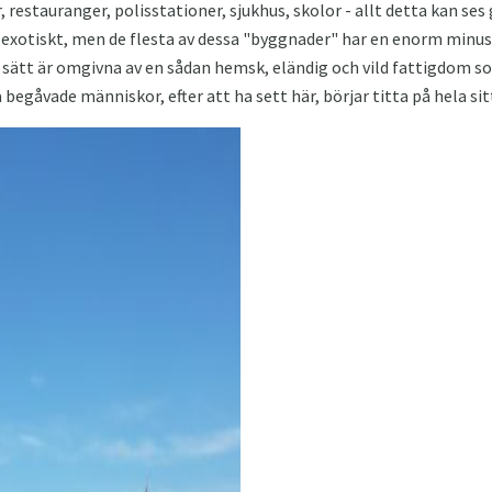
, restauranger, polisstationer, sjukhus, skolor - allt detta kan se
- exotiskt, men de flesta av dessa "byggnader" har en enorm minu
sätt är omgivna av en sådan hemsk, eländig och vild fattigdom so
a begåvade människor, efter att ha sett här, börjar titta på hela sitt