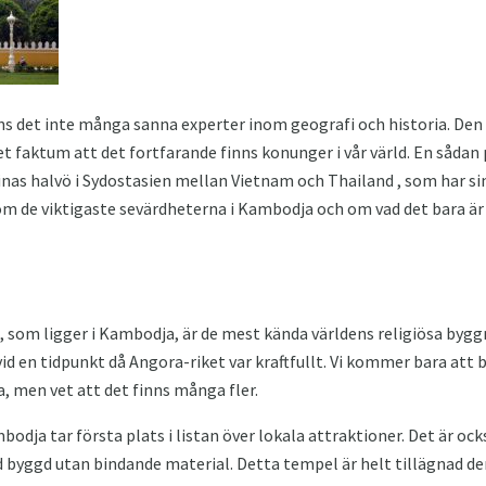
ns det inte många sanna experter inom geografi och historia. De
t faktum att det fortfarande finns konunger i vår värld. En sådan
kinas halvö i Sydostasien mellan Vietnam och Thailand , som har si
m de viktigaste sevärdheterna i Kambodja och om vad det bara är 
som ligger i Kambodja, är de mest kända världens religiösa bygg
 en tidpunkt då Angora-riket var kraftfullt. Vi kommer bara att 
, men vet att det finns många fler.
dja tar första plats i listan över lokala attraktioner. Det är ock
d byggd utan bindande material. Detta tempel är helt tillägnad d