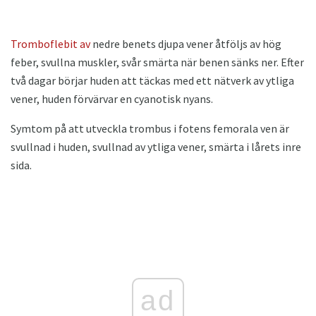
Tromboflebit av
nedre benets djupa vener åtföljs av hög
feber, svullna muskler, svår smärta när benen sänks ner. Efter
två dagar börjar huden att täckas med ett nätverk av ytliga
vener, huden förvärvar en cyanotisk nyans.
Symtom på att utveckla trombus i fotens femorala ven är
svullnad i huden, svullnad av ytliga vener, smärta i lårets inre
sida.
ad