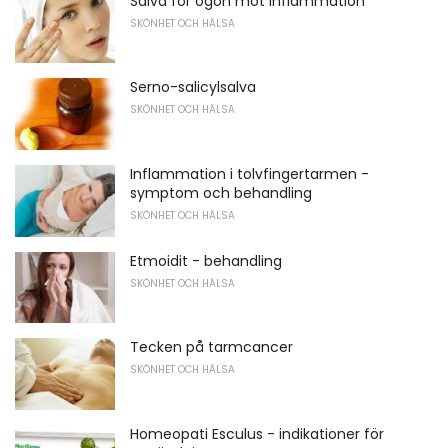
Salva för ögon mot inflammation
SKÖNHET OCH HÄLSA
Serno-salicylsalva
SKÖNHET OCH HÄLSA
Inflammation i tolvfingertarmen -
symptom och behandling
SKÖNHET OCH HÄLSA
Etmoidit - behandling
SKÖNHET OCH HÄLSA
Tecken på tarmcancer
SKÖNHET OCH HÄLSA
Homeopati Esculus - indikationer för