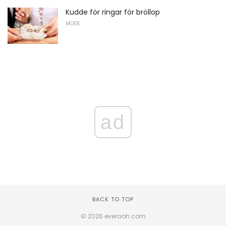
Kudde för ringar för bröllop
MODE
ad
BACK TO TOP
© 2026 everaoh.com