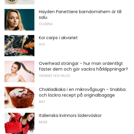
Hayden Panettiere barndomshem är till
salu
STJÄRNA
Koi carps i akvariet
HUS
Overhead strängar - hur man ordentligt
fäster dem och gör vackra hårklippningar?
SKÖNHET OCH HÄLSA
Chokladkaka i en mikrovågsugn - Snabba
och läckra recept på originalbagage
MAT
Italienska kvinnors läderväskor
MODE