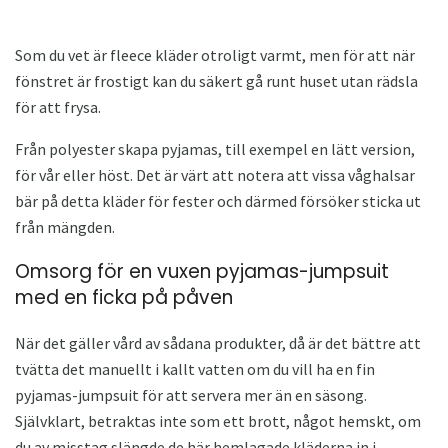
Som du vet är fleece kläder otroligt varmt, men för att när
fönstret är frostigt kan du säkert gå runt huset utan rädsla
för att frysa.
Från polyester skapa pyjamas, till exempel en lätt version,
för vår eller höst. Det är värt att notera att vissa våghalsar
bär på detta kläder för fester och därmed försöker sticka ut
från mängden.
Omsorg för en vuxen pyjamas-jumpsuit
med en ficka på påven
När det gäller vård av sådana produkter, då är det bättre att
tvätta det manuellt i kallt vatten om du vill ha en fin
pyjamas-jumpsuit för att servera mer än en säsong.
Självklart, betraktas inte som ett brott, något hemskt, om
du av misstag slängde de här hemlagade kläderna in i