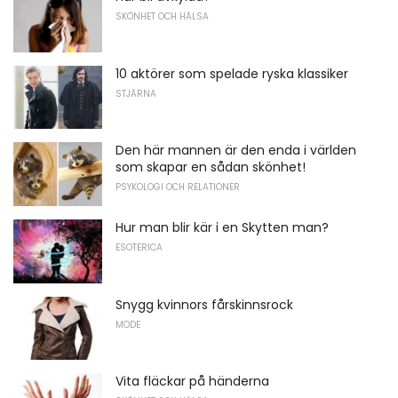
SKÖNHET OCH HÄLSA
10 aktörer som spelade ryska klassiker
STJÄRNA
Den här mannen är den enda i världen
som skapar en sådan skönhet!
PSYKOLOGI OCH RELATIONER
Hur man blir kär i en Skytten man?
ESOTERICA
Snygg kvinnors fårskinnsrock
MODE
Vita fläckar på händerna