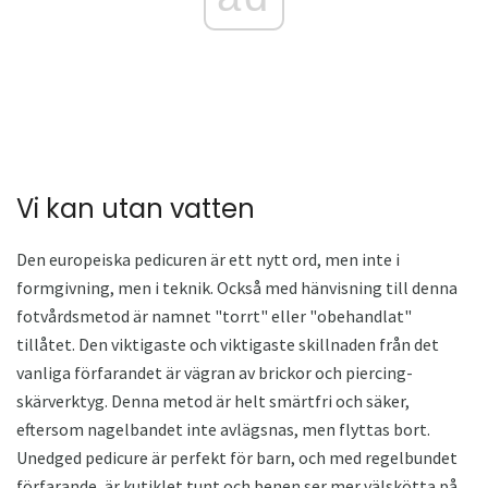
Vi kan utan vatten
Den europeiska pedicuren är ett nytt ord, men inte i
formgivning, men i teknik. Också med hänvisning till denna
fotvårdsmetod är namnet "torrt" eller "obehandlat"
tillåtet. Den viktigaste och viktigaste skillnaden från det
vanliga förfarandet är vägran av brickor och piercing-
skärverktyg. Denna metod är helt smärtfri och säker,
eftersom nagelbandet inte avlägsnas, men flyttas bort.
Unedged pedicure är perfekt för barn, och med regelbundet
förfarande, är kutiklet tunt och benen ser mer välskötta på