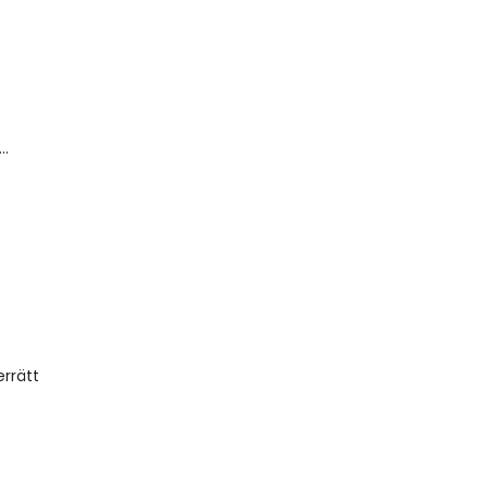
..
rrätt