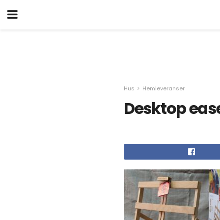
Hus
Hemleveranser
Desktop eas