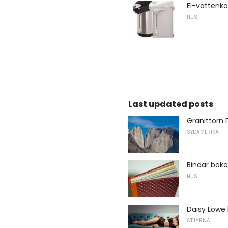
El-vattenk
HUS
Last updated posts
Granittorn 
SYDAMERIKA
Bindar bok
HUS
Daisy Lowe 
STJÄRNA