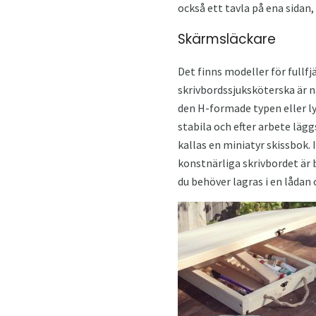
också ett tavla på ena sidan,
Skärmsläckare
Det finns modeller för fullfj
skrivbordssjuksköterska är nä
den H-formade typen eller lyr
stabila och efter arbete lägg
kallas en miniatyr skissbok. 
konstnärliga skrivbordet är 
du behöver lagras i en lådan o