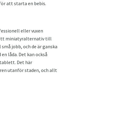
ör att starta en bebis.
fessionell eller vuxen
tt miniatyralternativ till
ll små jobb, och de är ganska
d en låda. Det kan också
 tablett. Det här
ren utanför staden, och allt