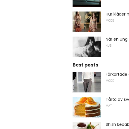
Hur kläder
MODE
När en ung 
HUS
Best posts
Förkortade
MODE
Tårta av sv
MAT
Shish keba