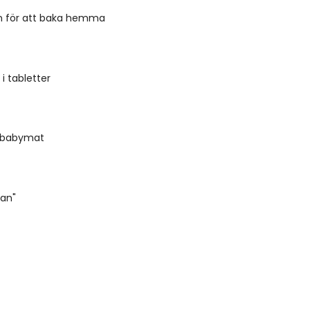
gn för att baka hemma
i tabletter
r babymat
kan"