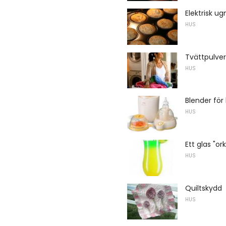
Elektrisk u
HUS
Tvättpulver 
HUS
Blender fö
HUS
Ett glas "or
HUS
Quiltskydd
HUS