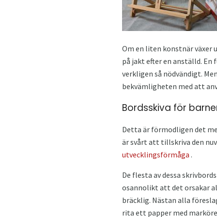
Om en liten konstnär växer up
på jakt efter en anställd. En
verkligen så nödvändigt. Men
bekvämligheten med att anvä
Bordsskiva för barne
Detta är förmodligen det mest
är svårt att tillskriva den 
utvecklingsförmåga
.
De flesta av dessa skrivbords
osannolikt att det orsakar al
bräcklig. Nästan alla föresla
rita ett papper med marköre