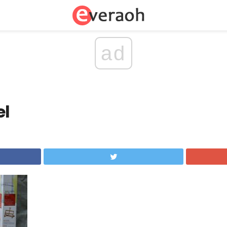
ad
el