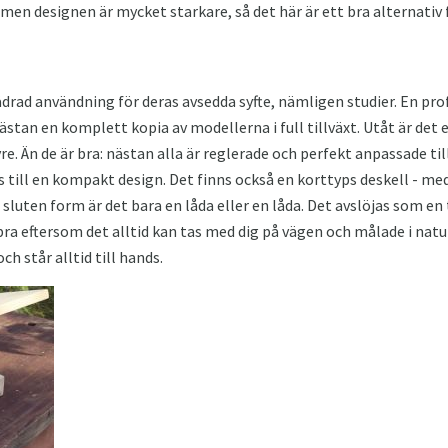
 men designen är mycket starkare, så det här är ett bra alternativ f
ädrad användning för deras avsedda syfte, nämligen studier. En pro
stan en komplett kopia av modellerna i full tillväxt. Utåt är det e
e. Än de är bra: nästan alla är reglerade och perfekt anpassade ti
s till en kompakt design. Det finns också en korttyps deskell - me
I sluten form är det bara en låda eller en låda. Det avslöjas som en
bra eftersom det alltid kan tas med dig på vägen och målade i natu
ch står alltid till hands.