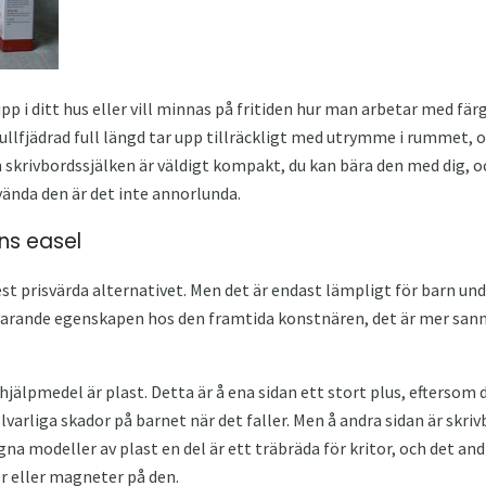
p i ditt hus eller vill minnas på fritiden hur man arbetar med fär
 fullfjädrad full längd tar upp tillräckligt med utrymme i rummet, oc
 skrivbordssjälken är väldigt kompakt, du kan bära den med dig, o
nda den är det inte annorlunda.
ns easel
 prisvärda alternativet. Men det är endast lämpligt för barn under 
nuvarande egenskapen hos den framtida konstnären, det är mer sann
hjälpmedel är plast. Detta är å ena sidan ett stort plus, eftersom d
lvarliga skador på barnet när det faller. Men å andra sidan är skriv
gna modeller av plast en del är ett träbräda för kritor, och det an
r eller magneter på den.