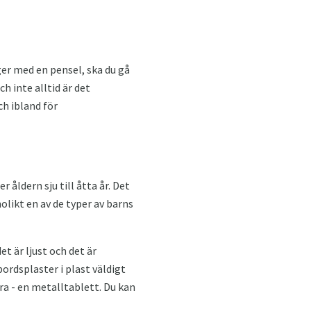
ger med en pensel, ska du gå
h inte alltid är det
ch ibland för
åldern sju till åtta år. Det
olikt en av de typer av barns
et är ljust och det är
bordsplaster i plast väldigt
dra - en metalltablett. Du kan