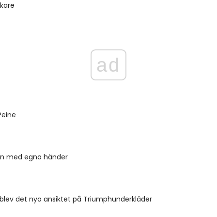
okare
ad
Peine
en med egna händer
blev det nya ansiktet på Triumphunderkläder