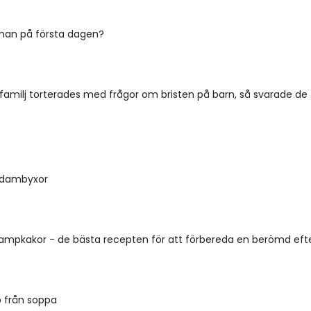
 man på första dagen?
familj torterades med frågor om bristen på barn, så svarade de .
 dambyxor
ampkakor - de bästa recepten för att förbereda en berömd efte
b från soppa