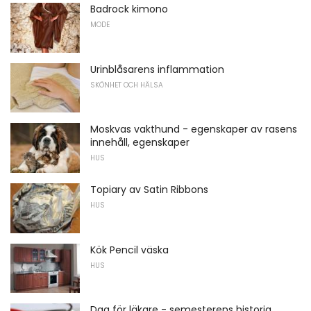
Badrock kimono
MODE
Urinblåsarens inflammation
SKÖNHET OCH HÄLSA
Moskvas vakthund - egenskaper av rasens
innehåll, egenskaper
HUS
Topiary av Satin Ribbons
HUS
Kök Pencil väska
HUS
Dag för läkare - semesterens historia