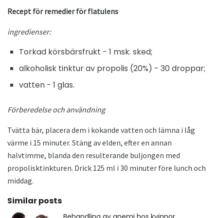
Recept för remedier för flatulens
ingredienser:
Torkad körsbärsfrukt - 1 msk. sked;
alkoholisk tinktur av propolis (20%) - 30 droppar;
vatten - 1 glas.
Förberedelse och användning
Tvätta bär, placera dem i kokande vatten och lämna i låg
värme i 15 minuter. Stäng av elden, efter en annan
halvtimme, blanda den resulterande buljongen med
propolisktinkturen. Drick 125 ml i 30 minuter före lunch och
middag.
Similar posts
Behandling av anemi hos kvinnor