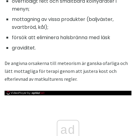
överflödigt fett och smältbara kolhydrater i
menyn;
mottagning av vissa produkter (baljväxter,
svartbröd, kål);
försök att eliminera halsbränna med läsk
graviditet.
De angivna orsakerna till meteorism är ganska ofarliga och
lätt mottagliga för terapi genom att justera kost och
efterlevnad av matkulturens regler.
ad