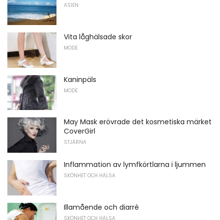
ASIEN
Vita låghälsade skor
MODE
Kaninpäls
MODE
May Mask erövrade det kosmetiska märket
CoverGirl
STJÄRNA
Inflammation av lymfkörtlarna i ljummen
SKÖNHET OCH HÄLSA
Illamående och diarré
SKÖNHET OCH HÄLSA