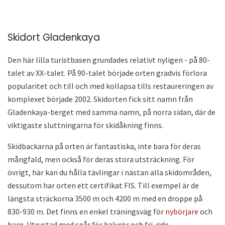
Skidort Gladenkaya
Den här lilla turistbasen grundades relativt nyligen - på 80-
talet av XX-talet. På 90-talet började orten gradvis förlora
popularitet och till och med kollapsa tills restaureringen av
komplexet började 2002. Skidorten fick sitt namn från
Gladenkaya-berget med samma namn, på norra sidan, där de
viktigaste sluttningarna för skidåkning finns.
Skidbackarna på orten är fantastiska, inte bara för deras
mångfald, men också för deras stora utsträckning. För
övrigt, här kan du hålla tävlingar i nästan alla skidområden,
dessutom har orten ett certifikat FIS. Till exempel är de
längsta sträckorna 3500 m och 4200 m med en droppe på
830-930 m. Det finns en enkel träningsväg för
nybörjare
och
barn. Utrustad med spår för halvrör och fri-ride.