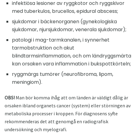
infektiösa lesioner av ryggkotor och ryggskivor
med tuberkulos, brucellos, epidural abscess;
sjukdomar i bäckenorganen (gynekologiska
sjukdomar, njursjukdomar, venerala sjukdomar);
patologi i mag-tarmkanalen, i synnerhet
tarmobstruktion och akut
blindtarmsinflammation, och om ländryggsmärta
kan orsaken vara inflammation i bukspottkörteln;
ryggmärgs tumörer (neurofibroma, lipom,
meningiom).
OBS!
Man bör komma ihåg att om länden är väldigt dålig är
orsaken ibland organets cancer (system) eller störningen av
metaboliska processer i kroppen. För diagnosens syfte
rekommenderas det att genomgå en radiografisk
undersökning och myelografi.