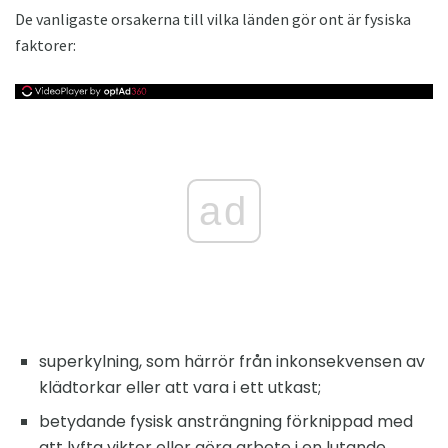
De vanligaste orsakerna till vilka länden gör ont är fysiska
faktorer:
ad
superkylning, som härrör från inkonsekvensen av
klädtorkar eller att vara i ett utkast;
betydande fysisk ansträngning förknippad med
att lyfta vikter eller göra arbete i en lutande