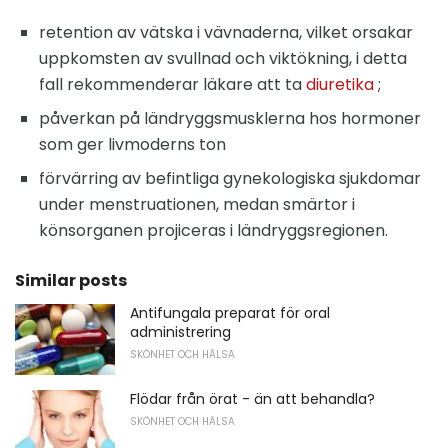
retention av vätska i vävnaderna, vilket orsakar
uppkomsten av svullnad och viktökning, i detta
fall rekommenderar läkare att ta
diuretika
;
påverkan på ländryggsmusklerna hos hormoner
som ger livmoderns ton
förvärring av befintliga gynekologiska sjukdomar
under menstruationen, medan smärtor i
könsorganen projiceras i ländryggsregionen.
Similar posts
Antifungala preparat för oral
administrering
SKÖNHET OCH HÄLSA
Flödar från örat - än att behandla?
SKÖNHET OCH HÄLSA