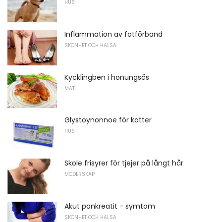
HUS
Inflammation av fotförband
SKÖNHET OCH HÄLSA
Kycklingben i honungsås
MAT
Glystoynonnoe för katter
HUS
Skole frisyrer för tjejer på långt hår
MODERSKAP
Akut pankreatit - symtom
SKÖNHET OCH HÄLSA