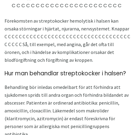
C C C C C C C C C C C C C C C C C C C C C C C
Förekomsten av streptokocker hemolytisk i halsen kan
orsaka störningar i hjärtat, njurarna, nervsystemet. Knappar
C C C C C C C C C C C C C C C C C C C C C C C C C C C C C C C C C C C
C C C C C Så, till exempel, med angina, går det ofta till
öronen, och i händelse av komplikationer orsakar det
blodförgiftning och förgiftning av kroppen.
Hur man behandlar streptokocker i halsen?
Behandling bör inledas omedelbart för att förhindra att
sjukdomen sprids till andra organ och förhindra bildandet av
abscesser. Patienten är ordinerad antibiotika: penicillin,
amoxicillin, cloxacillin. Läkemedel som makrolider
(klaritromycin, azitromycin) är endast föreskrivna för
personer som är allergiska mot penicillingruppens
antibiotika.