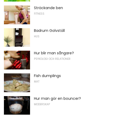
Sträckande ben
FITNESS
Badrum Golvställ
HUS
Hur blir man sångare?
PSYKOLOGI OCH RELATIONER
Fish dumplings
MAT
Hur man gör en bouncer?
MODERSKAP