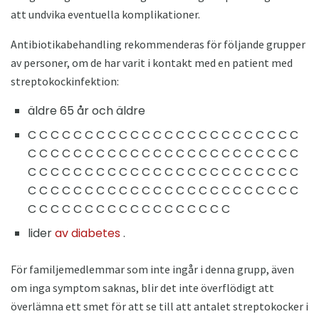
att undvika eventuella komplikationer.
Antibiotikabehandling rekommenderas för följande grupper
av personer, om de har varit i kontakt med en patient med
streptokockinfektion:
äldre 65 år och äldre
C C C C C C C C C C C C C C C C C C C C C C C C
C C C C C C C C C C C C C C C C C C C C C C C C
C C C C C C C C C C C C C C C C C C C C C C C C
C C C C C C C C C C C C C C C C C C C C C C C C
C C C C C C C C C C C C C C C C C C
lider
av diabetes
.
För familjemedlemmar som inte ingår i denna grupp, även
om inga symptom saknas, blir det inte överflödigt att
överlämna ett smet för att se till att antalet streptokocker i