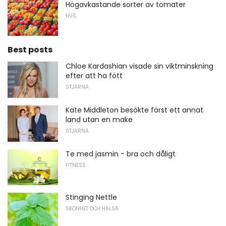
Högavkastande sorter av tomater
HUS
Best posts
Chloe Kardashian visade sin viktminskning
efter att ha fött
STJÄRNA
Kate Middleton besökte först ett annat
land utan en make
STJÄRNA
Te med jasmin - bra och dåligt
FITNESS
Stinging Nettle
SKÖNHET OCH HÄLSA