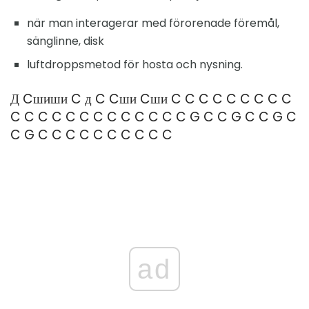
när man interagerar med förorenade föremål,
sänglinne, disk
luftdroppsmetod för hosta och nysning.
Д Cшиши C д C Cши Cши C C C C C C C C C
C C C C C C C C C C C C C G C C G C C G C
C G C C C C C C C C C C
ad