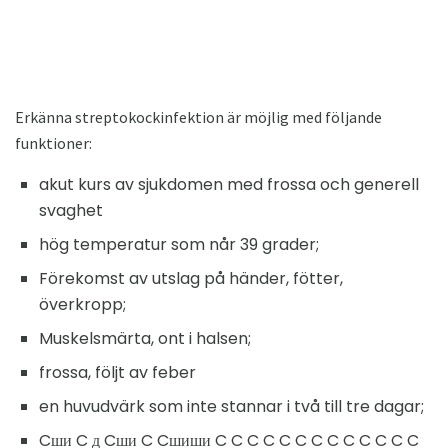
Erkänna streptokockinfektion är möjlig med följande
funktioner:
akut kurs av sjukdomen med frossa och generell
svaghet
hög temperatur som når 39 grader;
Förekomst av utslag på händer, fötter,
överkropp;
Muskelsmärta, ont i halsen;
frossa, följt av feber
en huvudvärk som inte stannar i två till tre dagar;
Cши C д Cши C Cшиши C C C C C C C C C C C C C