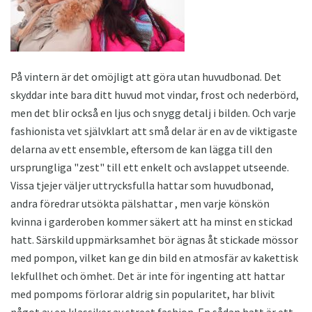
På vintern är det omöjligt att göra utan huvudbonad. Det
skyddar inte bara ditt huvud mot vindar, frost och nederbörd,
men det blir också en ljus och snygg detalj i bilden. Och varje
fashionista vet självklart att små delar är en av de viktigaste
delarna av ett ensemble, eftersom de kan lägga till den
ursprungliga "zest" till ett enkelt och avslappet utseende.
Vissa tjejer väljer uttrycksfulla hattar som huvudbonad,
andra föredrar utsökta pälshattar , men varje könskön
kvinna i garderoben kommer säkert att ha minst en stickad
hatt. Särskild uppmärksamhet bör ägnas åt stickade mössor
med pompon, vilket kan ge din bild en atmosfär av kakettisk
lekfullhet och ömhet. Det är inte för ingenting att hattar
med pompoms förlorar aldrig sin popularitet, har blivit
något av en klassiker av street fashion. En sådan hatt är ett