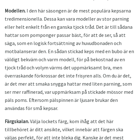
Modellen.
I den här säsongen är de mest populära kepsarna
tredimensionella. Dessa kan vara modeller av stor parning
eller helt enkelt från en ganska tjock tråd. Det är till sådana
hattar som pomponger passar bäst, för att de ser, så att
säga, som en logisk fortsättning av huvudbonaden och
motbalanserar den. En sådan stickad keps med en bubo är en
väldigt bekväm och varm modell, för på bekostnad av en
tjock tråd och volym värms det uppmärksamt bra, men
överraskande förkrossar det inte frisyren alls. Om du är det,
är det mer att smaka snygga hattar med liten parning, som
ser mer raffinerad, var uppmärksam på stickade mössor med
päls poms. Eftersom pälspinnen är ljusare brukar den
användas för små kepsar.
Färgskalan.
Välja lockets färg, kom ihåg att det här
tillbehöret är ditt ansikte, vilket innebär att färgen ska
väljas perfekt, för att inte bleka dig. Kanske är det mest