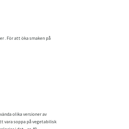
er . För att öka smaken på
vända olika versioner av
t vara soppa på vegetabilisk
orier i det - ca 40