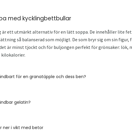
ppa med kycklingbettbullar
g är ett utmärkt alternativ för en lätt soppa. De innehåller lite f
tning så balanserad som möjligt. De som bryr sig om sin figur, f
 det är minst tjockt och för buljongen perfekt för grönsaker: lök, m
 kilokalorier.
ändbart för en granatäpple och dess ben?
ändbar gelatin?
 ner i vikt med betor