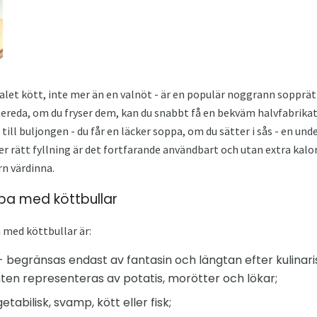
alet kött, inte mer än en valnöt - är en populär noggrann sopprät
bereda, om du fryser dem, kan du snabbt få en bekväm halvfabrikat t
till buljongen - du får en läcker soppa, om du sätter i sås - en un
r rätt fyllning är det fortfarande användbart och utan extra kalor
n värdinna.
ppa med köttbullar
 med köttbullar är:
 - begränsas endast av fantasin och längtan efter kulinar
en representeras av potatis, morötter och lökar;
tabilisk, svamp, kött eller fisk;