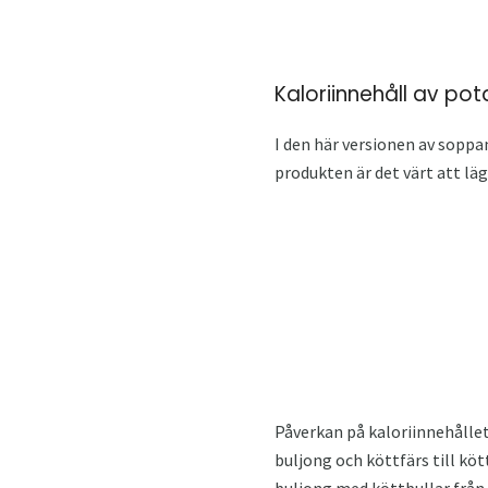
Kaloriinnehåll av po
I den här versionen av soppa
produkten är det värt att lägga
Påverkan på kaloriinnehålle
buljong och köttfärs till k
buljong med köttbullar från 