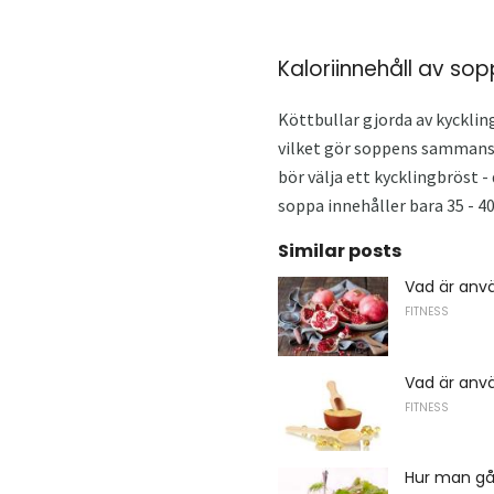
Kaloriinnehåll av so
Köttbullar gjorda av kycklin
vilket gör soppens sammansät
bör välja ett kycklingbröst -
soppa innehåller bara 35 - 40
Similar posts
Vad är anv
FITNESS
Vad är anv
FITNESS
Hur man går