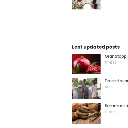
Last updated posts
Granatäpple
FITNESS
Dress-tröja
MODE
Sammansät
FITNESS