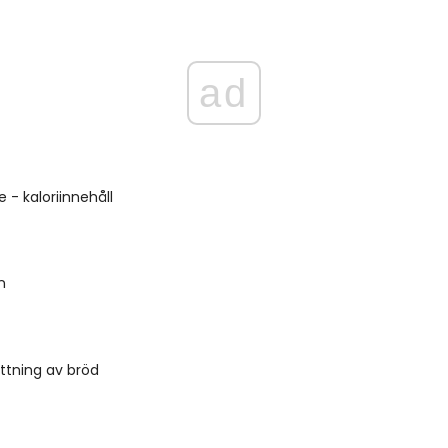
ad
 - kaloriinnehåll
n
tning av bröd