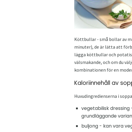
Köttbullar - små bollar av m
minuter), de är lätta att för
lägga köttbullar och potatis 
välsmakande, och om du välje
kombinationen för en moder
Kaloriinnehåll av so
Huvudingredienserna i soppa
vegetabilisk dressing
grundläggande variant
buljong - kan vara vege