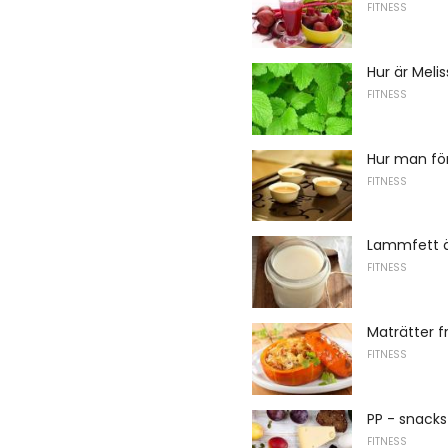
FITNESS
Hur är Meli
FITNESS
Hur man för
FITNESS
Lammfett är
FITNESS
Maträtter 
FITNESS
PP - snacks
FITNESS