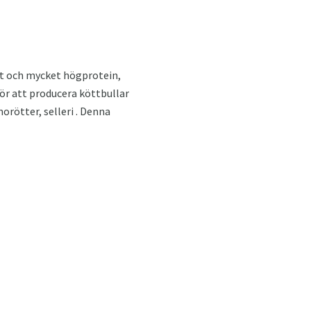
ett och mycket högprotein,
ör att producera köttbullar
orötter, selleri . Denna