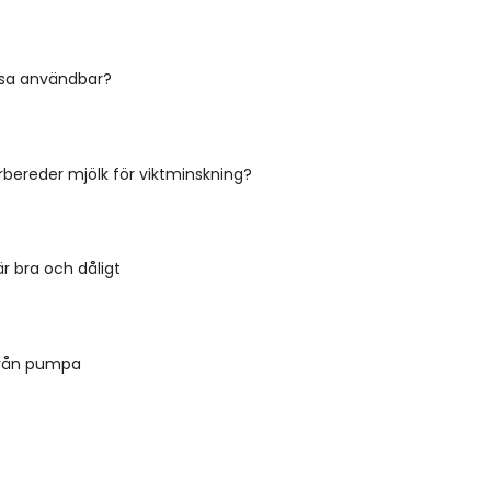
ssa användbar?
bereder mjölk för viktminskning?
 bra och dåligt
från pumpa