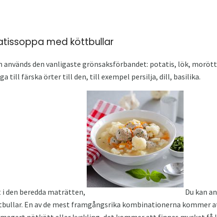
tatissoppa med köttbullar
n används den vanligaste grönsaksförbandet: potatis, lök, morött
 till färska örter till den, till exempel persilja, dill, basilika.
t i den beredda maträtten,
Du kan an
öttbullar. En av de mest framgångsrika kombinationerna kommer at
magert nötkött eller kyckling, det kommer att finnas mycket få kal