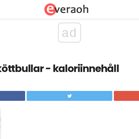
ad
ttbullar - kaloriinnehåll