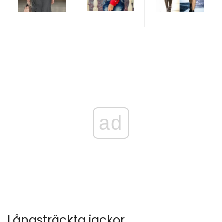
ad
Långsträckta jackor