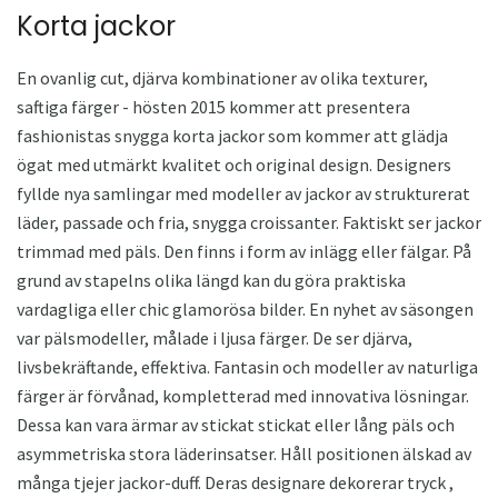
Korta jackor
En ovanlig cut, djärva kombinationer av olika texturer,
saftiga färger - hösten 2015 kommer att presentera
fashionistas snygga korta jackor som kommer att glädja
ögat med utmärkt kvalitet och original design. Designers
fyllde nya samlingar med modeller av jackor av strukturerat
läder, passade och fria, snygga croissanter. Faktiskt ser jackor
trimmad med päls. Den finns i form av inlägg eller fälgar. På
grund av stapelns olika längd kan du göra praktiska
vardagliga eller chic glamorösa bilder. En nyhet av säsongen
var pälsmodeller, målade i ljusa färger. De ser djärva,
livsbekräftande, effektiva. Fantasin och modeller av naturliga
färger är förvånad, kompletterad med innovativa lösningar.
Dessa kan vara ärmar av stickat stickat eller lång päls och
asymmetriska stora läderinsatser. Håll positionen älskad av
många tjejer jackor-duff. Deras designare dekorerar tryck ,