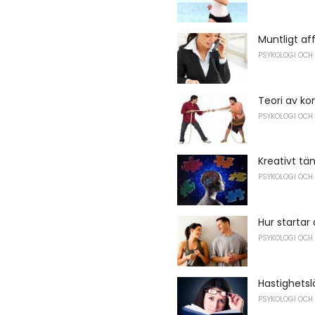
Muntligt a
PSYKOLOGI OCH
Teori av kon
PSYKOLOGI OCH
Kreativt tä
PSYKOLOGI OCH
Hur startar
PSYKOLOGI OCH
Hastighets
PSYKOLOGI OCH