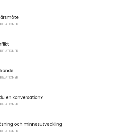
ffärsmöte
 RELATIONER
flikt
 RELATIONER
nkande
 RELATIONER
 du en konversation?
 RELATIONER
läsning och minnesutveckling
 RELATIONER