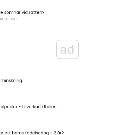
te somnar vid ratten?
 RELATIONER
ad
ktminskning
alpacka - tillverkad i Italien
ar ett barns födelsedag - 2 år?