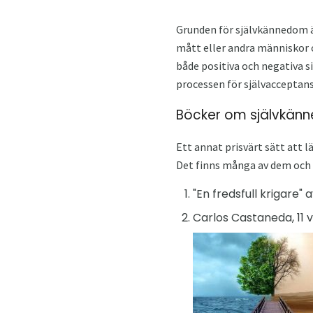
Grunden för självkännedom är 
mått eller andra människor o
både positiva och negativa s
processen för självacceptans
Böcker om självkän
Ett annat prisvärt sätt att 
Det finns många av dem och v
"En fredsfull krigare" 
Carlos Castaneda, 11 v