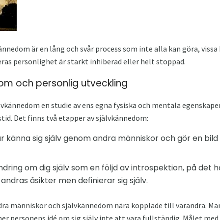
edom är en lång och svår process som inte alla kan göra, vissa bl
ras personlighet är starkt inhiberad eller helt stoppad.
om och personlig utveckling
älvkännedom en studie av ens egna fysiska och mentala egenskaper
stid. Det finns två etapper av självkännedom:
r känna sig själv genom andra människor och gör en bild av
dring om dig själv som en följd av introspektion, på det 
andras åsikter men definierar sig själv.
ra människor och självkännedom nära kopplade till varandra. Man
er personens idé om sig själv inte att vara fullständig. Målet me