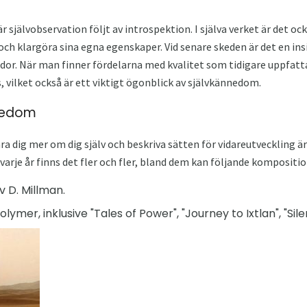
självobservation följt av introspektion. I själva verket är det oc
ch klargöra sina egna egenskaper. Vid senare skeden är det en ins
idor. När man finner fördelarna med kvalitet som tidigare uppfatt
, vilket också är ett viktigt ögonblick av självkännedom.
nedom
lära dig mer om dig själv och beskriva sätten för vidareutveckling
arje år finns det fler och fler, bland dem kan följande kompositio
av D. Millman.
olymer, inklusive "Tales of Power", "Journey to Ixtlan", "S