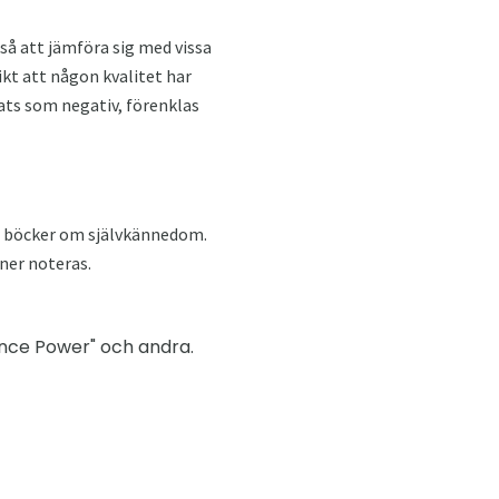
kså att jämföra sig med vissa
ikt att någon kvalitet har
ats som negativ, förenklas
 är böcker om självkännedom.
ner noteras.
ilence Power" och andra.