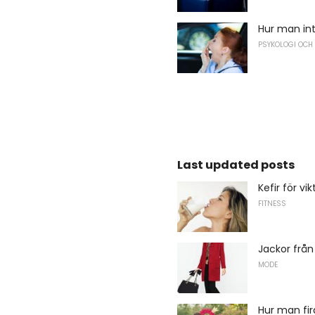
Hur man in
PSYKOLOGI OCH
Last updated posts
Kefir för vi
FITNESS
Jackor från 
MODE
Hur man fir