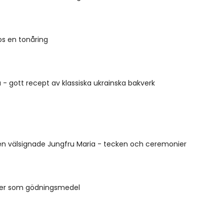
os en tonåring
a - gott recept av klassiska ukrainska bakverk
en välsignade Jungfru Maria - tecken och ceremonier
er som gödningsmedel