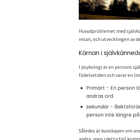
Huvudproblemet med självkänn
resan, och utvecklingen av de
Kärnan i självkänned
I psykologi är en persons sj
födelsetiden och varar en liv
Primärt - En person lä
andras ord.
sekundär - åsiktsförän
person inte längre på 
Således är kunskapen om and
andra, men i detta fall komm