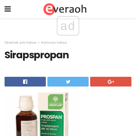
ad
Skönhet och hälsa
Kvinnors hälsa
Sirapspropan