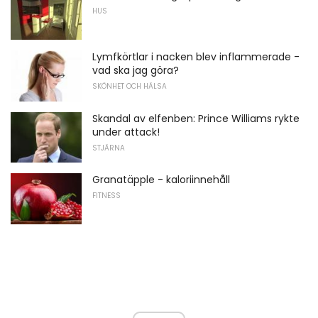
HUS
Lymfkörtlar i nacken blev inflammerade -
vad ska jag göra?
SKÖNHET OCH HÄLSA
Skandal av elfenben: Prince Williams rykte
under attack!
STJÄRNA
Granatäpple - kaloriinnehåll
FITNESS