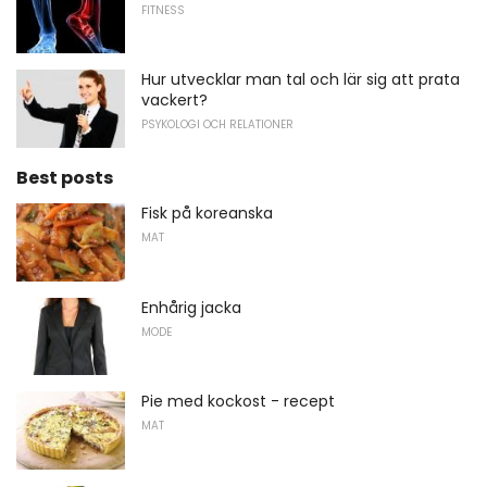
FITNESS
Hur utvecklar man tal och lär sig att prata
vackert?
PSYKOLOGI OCH RELATIONER
Best posts
Fisk på koreanska
MAT
Enhårig jacka
MODE
Pie med kockost - recept
MAT