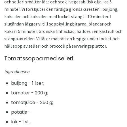
och selleri smälter lätt och stek i vegetabilisk olja i ca 5
minuter. Vi förskjuter den färdiga grönsaksresten i buljong,
koka den och koka den med locket stängt i 10 minuter. I
slutändan lägger vi till soppkyllingbitarna, blandar och
kokar i 5 minuter. Grönska finhackad, hälldes i en kastrull och
stänga av elden. Vi låter maträtten brygga under locket och
häll sopp av selleri och broccoli på serveringsplattor.
Tomatssoppa med selleri
ingredienser:
buljong - 1 liter;
tomater - 200 g;
tomatjuice - 250 g;
potatis -
lök - 1 st.