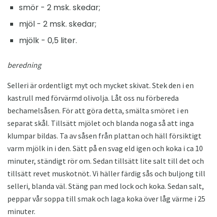
smör - 2 msk. skedar;
mjöl - 2 msk. skedar;
mjölk - 0,5 liter.
beredning
Selleri är ordentligt myt och mycket skivat. Stek den i en
kastrull med förvärmd olivolja. Låt oss nu förbereda
bechamelsåsen. För att göra detta, smälta smöret i en
separat skål. Tillsätt mjölet och blanda noga så att inga
klumpar bildas. Ta av såsen från plattan och häll försiktigt
varm mjölk in i den. Sätt på en svag eld igen och koka i ca 10
minuter, ständigt rör om. Sedan tillsätt lite salt till det och
tillsätt revet muskotnöt. Vi häller färdig sås och buljong till
selleri, blanda väl. Stäng pan med lock och koka. Sedan salt,
peppar vår soppa till smak och laga koka över låg värme i 25
minuter.