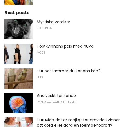
Best posts
Mystiska varelser
ESOTERICA
Höstkvinnans päls med huva
MODE
Hur bestämmer du könens kön?
HUS
Analytiskt tänkande
PSYKOLOGI OCH RELATIONER
Huruvida det är möjligt för gravida kvinnor
att göra eller göra en roentgenografi?