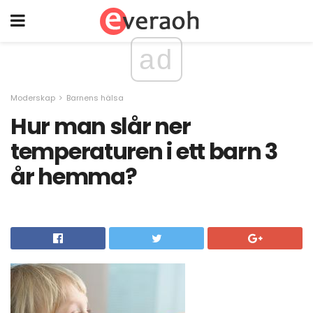
ad
Moderskap
Barnens hälsa
Hur man slår ner
temperaturen i ett barn 3
år hemma?