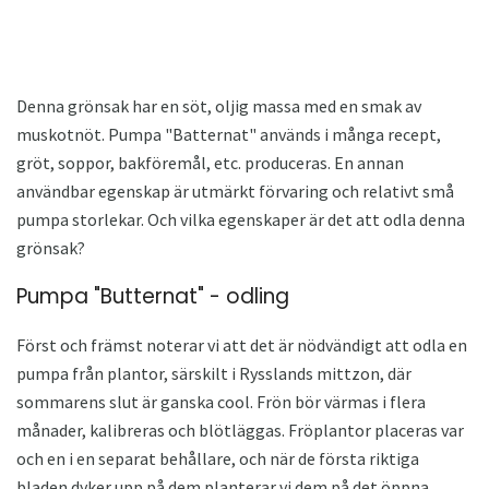
Denna grönsak har en söt, oljig massa med en smak av
muskotnöt. Pumpa "Batternat" används i många recept,
gröt, soppor, bakföremål, etc. produceras. En annan
användbar egenskap är utmärkt förvaring och relativt små
pumpa storlekar. Och vilka egenskaper är det att odla denna
grönsak?
Pumpa "Butternat" - odling
Först och främst noterar vi att det är nödvändigt att odla en
pumpa från plantor, särskilt i Rysslands mittzon, där
sommarens slut är ganska cool. Frön bör värmas i flera
månader, kalibreras och blötläggas. Fröplantor placeras var
och en i en separat behållare, och när de första riktiga
bladen dyker upp på dem planterar vi dem på det öppna