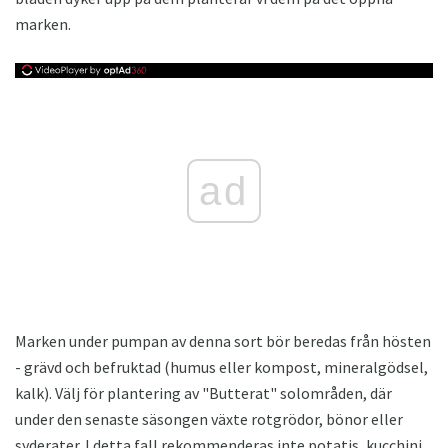
marken.
ad
Marken under pumpan av denna sort bör beredas från hösten
- grävd och befruktad (humus eller kompost, mineralgödsel,
kalk). Välj för plantering av "Butterat" solområden, där
under den senaste säsongen växte rotgrödor, bönor eller
syderater. I detta fall rekommenderas inte potatis, kucchini,