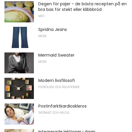
Degen för pajer - de bästa recepten på en
bra bas för stekt eller klibbbröd
MAT
Spridna Jeans
MODE
Mermaid Sweater
MODE
Modern livsfilosofi
PSYKOLOGI OCH RELATIONER
Postinfarktkardioskleros
SKÖNHET OCH HÄLSA
Integrerade lektioner i dagis