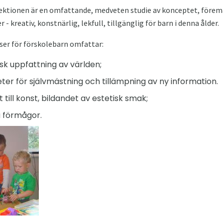
lektionen är en omfattande, medveten studie av konceptet, före
- kreativ, konstnärlig, lekfull, tillgänglig för barn i denna ålder.
sser för förskolebarn omfattar:
isk uppfattning av världen;
eter för självmästning och tillämpning av ny information.
 till konst, bildandet av estetisk smak;
a förmågor.