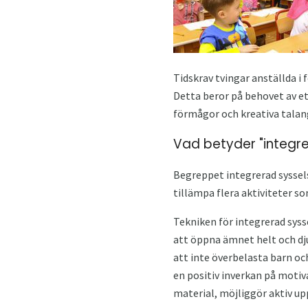
Tidskrav tvingar anställda i
Detta beror på behovet av ett
förmågor och kreativa talange
Vad betyder "integre
Begreppet integrerad syssels
tillämpa flera aktiviteter s
Tekniken för integrerad sysse
att öppna ämnet helt och dju
att inte överbelasta barn o
en positiv inverkan på motiv
material, möjliggör aktiv up