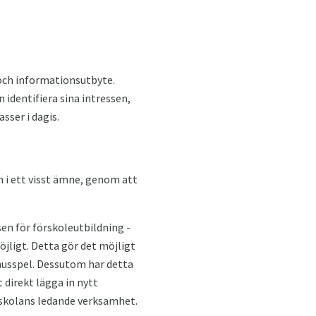
g och informationsutbyte.
n identifiera sina intressen,
sser i dagis.
 i ett visst ämne, genom att
sen för förskoleutbildning -
jligt. Detta gör det möjligt
husspel. Dessutom har detta
 direkt lägga in nytt
örskolans ledande verksamhet.