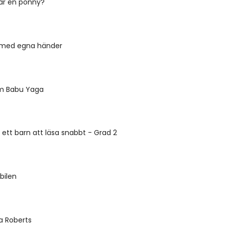
tar en ponny?
 med egna händer
m Babu Yaga
 ett barn att läsa snabbt - Grad 2
 bilen
ia Roberts