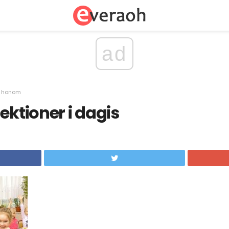
ad
m honom
ektioner i dagis