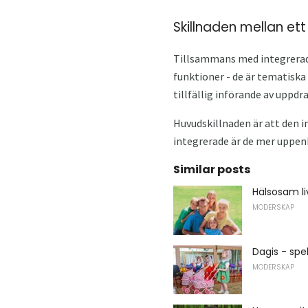
Skillnaden mellan ett
Tillsammans med integrerad
funktioner - de är tematiska
tillfällig införande av uppdr
Huvudskillnaden är att den in
integrerade är de mer uppen
Similar posts
Hälsosam liv
MODERSKAP
Dagis - spel
MODERSKAP