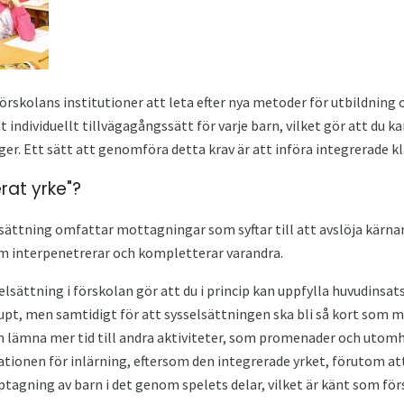
 förskolans institutioner att leta efter nya metoder för utbildnin
 individuellt tillvägagångssätt för varje barn, vilket gör att du ka
r. Ett sätt att genomföra detta krav är att införa integrerade kla
rat yrke"?
ättning omfattar mottagningar som syftar till att avslöja kärnan
om interpenetrerar och kompletterar varandra.
lsättning i förskolan gör att du i princip kan uppfylla huvudinsat
pt, men samtidigt för att sysselsättningen ska bli så kort som mö
ch lämna mer tid till andra aktiviteter, som promenader och utom
ationen för inlärning, eftersom den integrerade yrket, förutom att
ptagning av barn i det genom spelets delar, vilket är känt som f