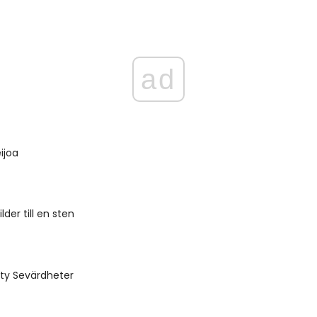
ad
ijoa
der till en sten
ity Sevärdheter