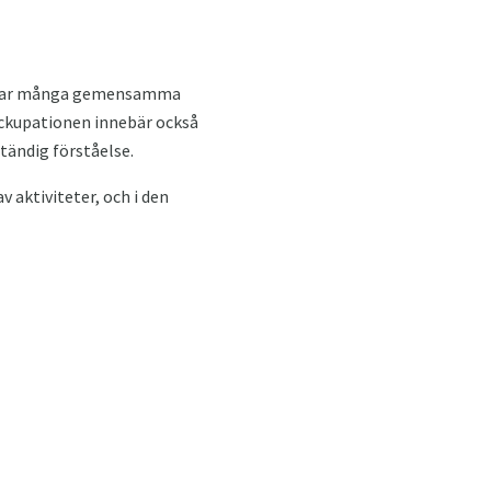
 delar många gemensamma
 ockupationen innebär också
ständig förståelse.
 aktiviteter, och i den