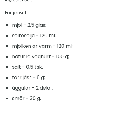
För provet:
mjöl - 2,5 glas;
solrosolja - 120 ml;
mjölken är varm - 120 ml;
naturlig yoghurt - 100 g;
salt - 0,5 tsk.
torr jäst - 6 g;
äggulor - 2 delar;
smör - 30 g.