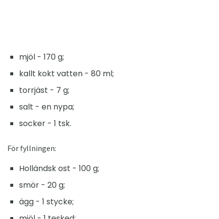
mjöl - 170 g;
kallt kokt vatten - 80 ml;
torrjäst - 7 g;
salt - en nypa;
socker - 1 tsk.
För fyllningen:
Holländsk ost - 100 g;
smör - 20 g;
ägg - 1 stycke;
mjöl - 1 tesked;