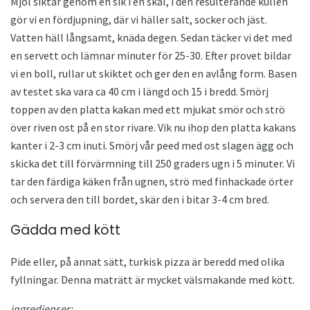
Mjöl siktar genom en sik i en skål, i den resulterande kullen
gör vi en fördjupning, där vi häller salt, socker och jäst.
Vatten häll långsamt, knäda degen. Sedan täcker vi det med
en servett och lämnar minuter för 25-30. Efter provet bildar
vi en boll, rullar ut skiktet och ger den en avlång form. Basen
av testet ska vara ca 40 cm i längd och 15 i bredd. Smörj
toppen av den platta kakan med ett mjukat smör och strö
över riven ost på en stor rivare. Vik nu ihop den platta kakans
kanter i 2-3 cm inuti. Smörj vår peed med ost slagen ägg och
skicka det till förvärmning till 250 graders ugn i 5 minuter. Vi
tar den färdiga käken från ugnen, strö med finhackade örter
och servera den till bordet, skär den i bitar 3-4 cm bred.
Gädda med kött
Pide eller, på annat sätt, turkisk pizza är beredd med olika
fyllningar. Denna maträtt är mycket välsmakande med kött.
ingredienser: