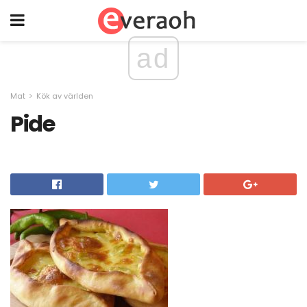
ad
Mat
Kök av världen
Pide