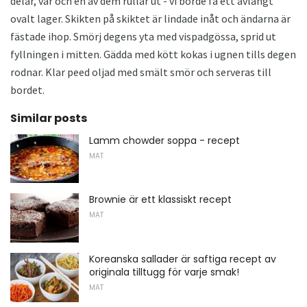
delar, var och en av dem rullar ut - vi borde få ett avlångt
ovalt lager. Skikten på skiktet är lindade inåt och ändarna är
fästade ihop. Smörj degens yta med vispadgössa, sprid ut
fyllningen i mitten. Gädda med kött kokas i ugnen tills degen
rodnar. Klar peed oljad med smält smör och serveras till
bordet.
Similar posts
Lamm chowder soppa - recept
MAT
Brownie är ett klassiskt recept
MAT
Koreanska sallader är saftiga recept av
originala tilltugg för varje smak!
MAT