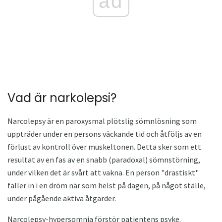
ad
Vad är narkolepsi?
Narcolepsy är en paroxysmal plötslig sömnlösning som
uppträder under en persons väckande tid och åtföljs av en
förlust av kontroll över muskeltonen. Detta sker som ett
resultat av en fas av en snabb (paradoxal) sömnstörning,
under vilken det är svårt att vakna. En person "drastiskt"
faller in i en dröm när som helst på dagen, på något ställe,
under pågående aktiva åtgärder.
Narcolepsy-hypersomnia förstör patientens psyke.