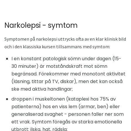
Narkolepsi - symtom
Symptomen på narkolepsi uttrycks ofta av en klar klinisk bild
och i den klassiska kursen tillsammans med symtom:
I en konstant patologisk sömn under dagen (15-
30 minuter) är motståndskraft mot sömn
begränsad. Förekommer med monotont aktivitet
(läsning, tittar på TV, diskar), men det kan också
ske med aktiva handlingar;
droppen i muskeltonen (kataplexi hos 75% av
patienterna) hos en viss lem (armar, ben) eller
generaliserad svaghet - personen faller ner som
ett vrak. Symtom föregås av starka emotionella
utbrott: ilska, hat, rädsla;