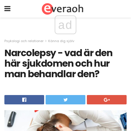
ad
Psykologi och relationer
Känna dig själv
Narcolepsy - vad är den
här sjukdomen och hur
man behandlar den?